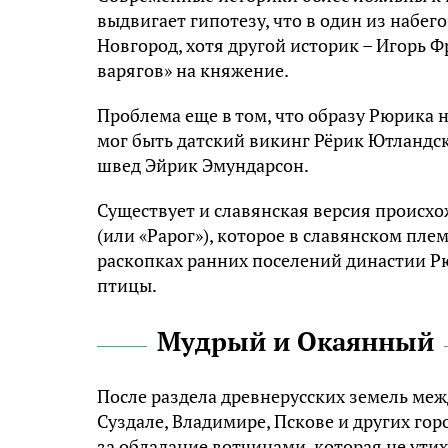
выдвигает гипотезу, что в один из набе
Новгород, хотя другой историк – Игорь
варягов» на княжение.
Проблема еще в том, что образу Рюрика 
мог быть датский викинг Рёрик Ютландск
швед Эйрик Эмундарсон.
Существует и славянская версия происхо
(или «Рарог»), которое в славянском пле
раскопках ранних поселений династии 
птицы.
Мудрый и Окаянный
После раздела древнерусских земель меж
Суздале, Владимире, Пскове и других го
за обладание вотчинами, которая не утих