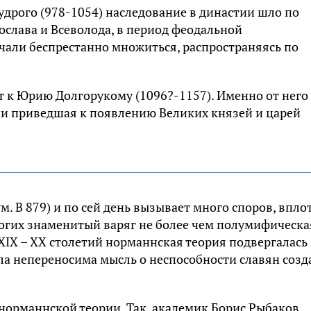
удрого (978-1054) наследование в династии шло по
ослава и Всеволода, в период феодальной
чали беспрестанно множиться, распространяясь по
т к Юрию Долгорукому (1096?-1157). Именно от него
ии приведшая к появлению Великих князей и царей
. В 879) и по сей день вызывает много споров, впло
ногих знаменитый варяг не более чем полумифическа
 XIX – XX столетий норманнская теория подвергалась
ыла непереносима мысль о неспособности славян созд
норманнской теории. Так, академик Борис Рыбаков