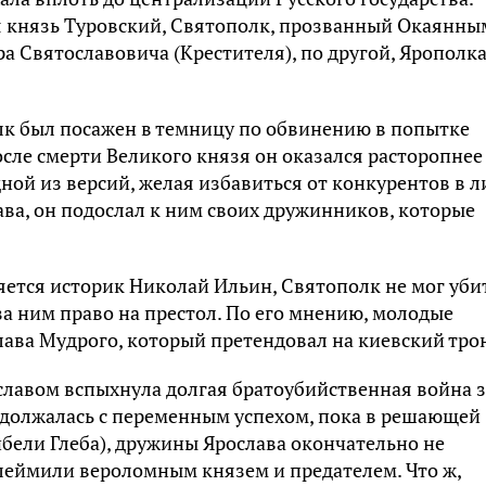
 князь Туровский, Святополк, прозванный Окаянны
а Святославовича (Крестителя), по другой, Ярополк
к был посажен в темницу по обвинению в попытке
сле смерти Великого князя он оказался расторопнее
ной из версий, желая избавиться от конкурентов в л
ава, он подослал к ним своих дружинников, которые
няется историк Николай Ильин, Святополк не мог уби
за ним право на престол. По его мнению, молодые
лава Мудрого, который претендовал на киевский тро
славом вспыхнула долгая братоубийственная война з
одолжалась с переменным успехом, пока в решающей
гибели Глеба), дружины Ярослава окончательно не
клеймили вероломным князем и предателем. Что ж,