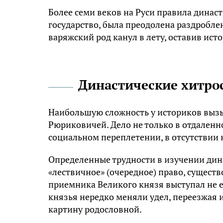
Более семи веков на Руси правила динас
государство, была преодолена раздробле
варяжский род канул в лету, оставив ис
Династические хитро
Наибольшую сложность у историков вызы
Рюриковичей. Дело не только в отдаленно
социальном переплетении, в отсутствии
Определенные трудности в изучении дин
«лествичное» (очередное) право, существо
приемника Великого князя выступал не ег
князья нередко меняли удел, переезжая 
картину родословной.