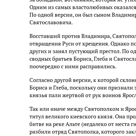
Одним из самых властолюбивых оказался
По одной версии, он был сыном Владимир
Святославовича.
Восставший против Владимира, Святопол
отвращения Руси от крещения. Однако по
других и занял пустующий престол. По од
сводных братьев Бориса, Глеба и Святосл
поочередно с ними расправились.
Согласно другой версии, к которой скло
Бориса и Глеба, поскольку они признали 
князья пали жертвой от рук воинов Ярос
Так или иначе между Святополком и Яро
титул великого киевского князя. Она пр
битве на реке Альте (недалеко от места 
разбили отряд Святополка, которого за