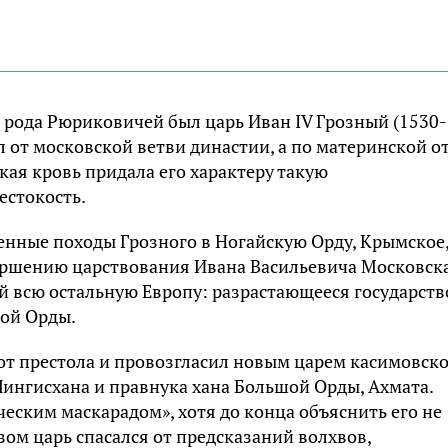
 рода Рюриковичей был царь Иван IV Грозный (1530-
 от московской ветви династии, а по материнской о
ая кровь придала его характеру такую
естокость.
енные походы Грозного в Ногайскую Орду, Крымское
авершению царствования Ивана Васильевича Московск
 всю остальную Европу: разрастающееся государств
той Орды.
 от престола и провозгласил новым царем касимовск
Чингисхана и правнука хана Большой Орды, Ахмата.
еским маскарадом», хотя до конца объяснить его не
азом царь спасался от предсказаний волхвов,