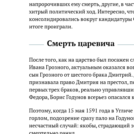
напророчивших ему смерть, другие, в ча
хитрый политический ход. Интересно, чт
консолидировались вокруг кандидатуры 
итоге проиграли.
Смерть царевича
После того, как на царство был посажен
Ивана Грозного, актуальным оказался во
сын Грозного от шестого брака Дмитрий.
признавала право Дмитрия на престол, п
первых трех браков, реально управлявш
Федора, Борис Годунов всерьез опасался 
Поэтому, когда 15 мая 1591 года в Угли
горлом, подозрение сразу пало на Годуно
несчастный случай: якобы, страдающий э
смертельно ранил.