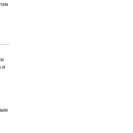
том
ын
 и
ным