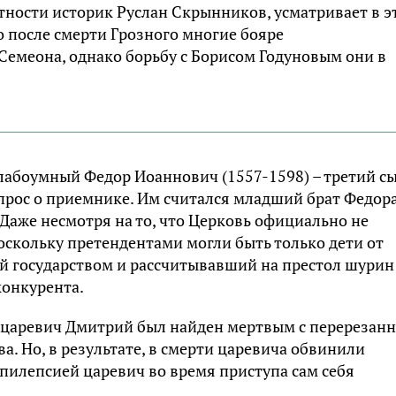
стности историк Руслан Скрынников, усматривает в э
о после смерти Грозного многие бояре
Семеона, однако борьбу с Борисом Годуновым они в
 слабоумный Федор Иоаннович (1557-1598) – третий с
прос о приемнике. Им считался младший брат Федора
 Даже несмотря на то, что Церковь официально не
оскольку претендентами могли быть только дети от
ий государством и рассчитывавший на престол шурин
конкурента.
че царевич Дмитрий был найден мертвым с перерезан
ва. Но, в результате, в смерти царевича обвинили
пилепсией царевич во время приступа сам себя