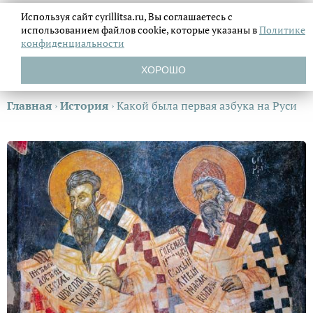
Используя сайт cyrillitsa.ru, Вы соглашаетесь с
использованием файлов
cookie, которые указаны в
Политике
конфиденциальности
ХОРОШО
Главная
›
История
›
Какой была первая азбука на Руси