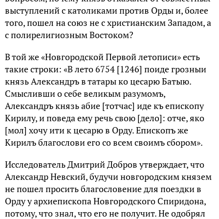
выступлений с католиками против Орды и, более
того, пошел на союз не с христианским Западом, а
с полирелигиозным Востоком?
В той же «Новгородской Первой летописи» есть
такие строки: «В лето 6754 [1246] поиде грозныи
князь Александръ в татары ко цесарю Батыю.
Смысливши о себе великым разумомъ,
Александръ князь абие [тотчас] иде къ епископу
Кирилу, и поведа ему речь свою [дело]: отче, яко
[мол] хочу ити к цесарю в Орду. Епископъ же
Кирилъ благослови его со всем своимъ сбором».
Исследователь Дмитрий Добров утверждает, что
Александр Невский, будучи новгородским князем
не пошел просить благословение для поездки в
Орду у архиепископа Новгородского Спиридона,
потому, что знал, что его не получит. Не одобрял