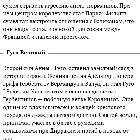
сумел отразить агрессию англо-норманнов. При
нем центром королевства стал Париж. Филипп
сумел так выстроить отношения с Ватиканом, что
они надолго стали основой для союза между
Францией и папским престолом.
Гуго Великий
Второй сын Анны – Гуго, оставил заметный след в
истории страны. Женившись на Аделаиде, дочери
графа Герберта IV Вермандуа и Валуа, он стал Гуго
I Великим Капетингом и основал династию
Гербентинов — побочную ветвь Каролингов. Став
одним из вдохновителей и вождей крестового
похода, он дважды пытался достичь Святой земли,
принимал участие в битве с румскими
сельджуками при Диррахии и погиб в походе от
ран.