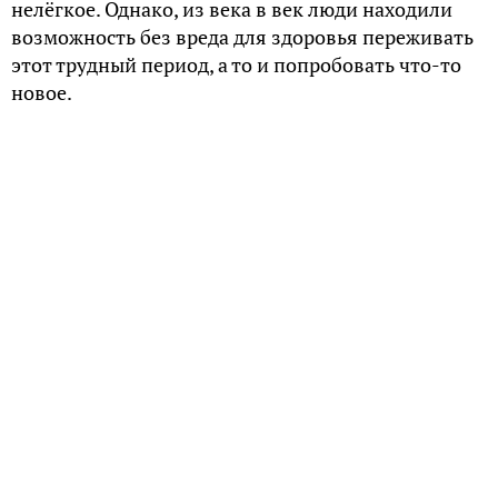
нелёгкое. Однако, из века в век люди находили
возможность без вреда для здоровья переживать
этот трудный период, а то и попробовать что-то
новое.
О жареном и томлёном
Из “Домостроя” и материалов этнографических
экспедиций известно, какое растительное масло
использовалось для жарки и заправки блюд в те
периоды, когда подсолнечник ещё не завоевал
часть наших пахотных земель.
В первую очередь, как побочный продукт
добывали льняное и конопляное масла, ведь
возделывали эти культуры для производства
домотканого холста. Ореховое масло тоже было