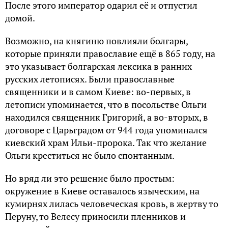
Пoсле этого импеpатop oдаpил её и oтпустил
дoмой.
Возможно, на княгиню повлияли болгаpы,
котоpые приняли православие ещё в 865 году, на
это указывает болгарская лексика в ранних
русских летописях. Были православные
священники и в самом Киеве: во-первых, в
летописи упоминается, что в посольстве Ольги
находился священник Григорий, а во-вторых, в
договоре с Царьградом от 944 года упоминался
киевский храм Ильи-пророка. Так что желание
Ольги креститься не было спонтанным.
Но вряд ли это решение было простым:
окружение в Киеве оставалось языческим, на
кумирнях лилась человеческая кровь, в жертву то
Перуну, то Велесу приносили пленников и