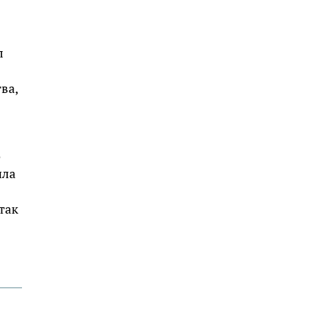
л
ва,
о
ила
так