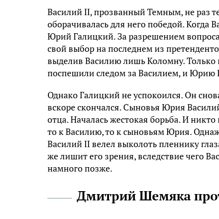
Василий II, прозванный Темным, не раз т
оборачивалась для него победой. Когда Ва
Юрий Галицкий. За разрешением вопроса 
свой выбор на последнем из претенденто
выделив Василию лишь Коломну. Только в
поспешили следом за Василием, и Юрию 
Однако Галицкий не успокоился. Он снова
вскоре скончался. Сыновья Юрия Васили
отца. Началась жестокая борьба. И никто 
то к Василию, то к сыновьям Юрия. Одна
Василий II велел выколоть пленнику глаз
же лишит его зрения, вследствие чего Ва
намного позже.
Дмитрий Шемяка прот