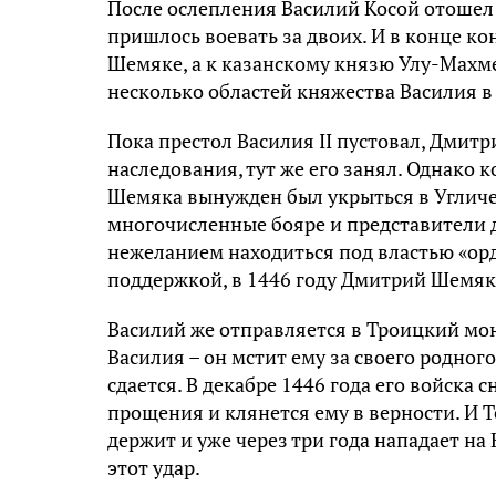
После ослепления Василий Косой отошел
пришлось воевать за двоих. И в конце кон
Шемяке, а к казанскому князю Улу-Махм
несколько областей княжества Василия в 
Пока престол Василия II пустовал, Дмит
наследования, тут же его занял. Однако к
Шемяка вынужден был укрыться в Угличе
многочисленные бояре и представители 
нежеланием находиться под властью «орд
поддержкой, в 1446 году Дмитрий Шемяк
Василий же отправляется в Троицкий мо
Василия – он мстит ему за своего родног
сдается. В декабре 1446 года его войска
прощения и клянется ему в верности. И 
держит и уже через три года нападает н
этот удар.