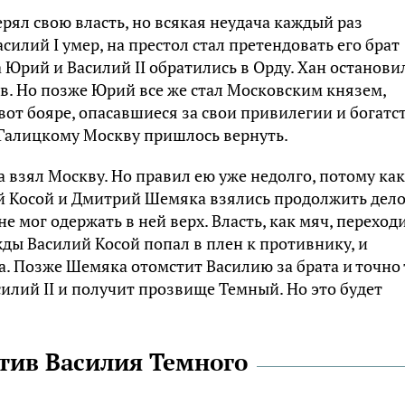
ерял свою власть, но всякая неудача каждый раз
силий I умер, на престол стал претендовать его брат
Юрий и Василий II обратились в Орду. Хан останови
в. Но позже Юрий все же стал Московским князем,
от бояре, опасавшиеся за свои привилегии и богатст
Галицкому Москву пришлось вернуть.
 взял Москву. Но правил ею уже недолго, потому как
й Косой и Дмитрий Шемяка взялись продолжить дел
не мог одержать в ней верх. Власть, как мяч, переход
жды Василий Косой попал в плен к противнику, и
а. Позже Шемяка отомстит Василию за брата и точно 
силий II и получит прозвище Темный. Но это будет
ив Василия Темного