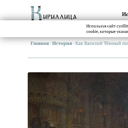
И
Используя сайт cyrill
cookie, которые указ
Главная
›
История
›
Как Василий Тёмный по