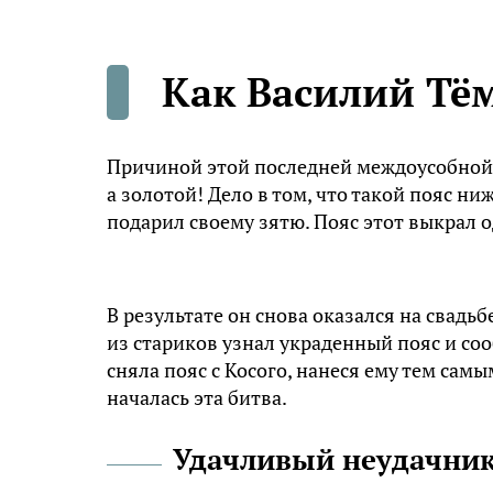
Как Василий Тё
Причиной этой последней междоусобной во
а золотой! Дело в том, что такой пояс н
подарил своему зятю. Пояс этот выкрал о
В результате он снова оказался на свадь
из стариков узнал украденный пояс и со
сняла пояс с Косого, нанеся ему тем сам
началась эта битва.
Удачливый неудачни