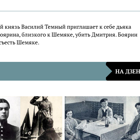
й князь Василий Темный приглашает к себе дьяка
боярина, близкого к Шемяке, убить Дмитрия. Боярин
съесть Шемяке.
НА ДЗЕ