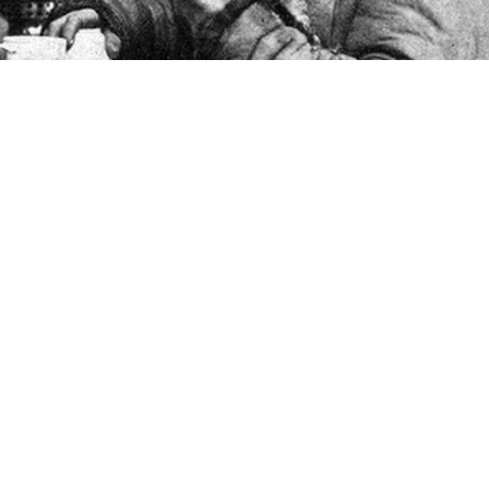
оявились ругательства
им словцом? Более того, многие матерные слова
тересно то, что полноценных аналогов русским
 и вряд ли когда-либо появятся. Лингвистами уже да