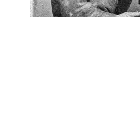
2018-05-24 21:01:18
Как у русских п
И какой же русский не выражается крепк
переведены на иностранные языки, но ин
ругательствам в иностранных языках нет