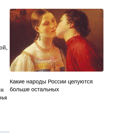
ой,
Какие народы России целуются
ин
больше остальных
фья