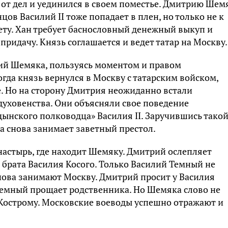
 от дел и уединился в своем поместье. Дмитрию Шем
цов Василий II тоже попадает в плен, но только не к
ету. Хан требует баснословный денежный выкуп и
придачу. Князь соглашается и ведет татар на Москву.
рий Шемяка, пользуясь моментом и правом
огда князь вернулся в Москву с татарским войском,
. Но на сторону Дмитрия неожиданно встали
духовенства. Они объясняли свое поведение
ынского полководца» Василия II. Заручившись тако
а снова занимает заветный престол.
настырь, где находит Шемяку. Дмитрий ослепляет
о брата Василия Косого. Только Василий Темный не
 снова занимают Москву. Дмитрий просит у Василия
Темный прощает родственника. Но Шемяка слово не
а Кострому. Московские воеводы успешно отражают и