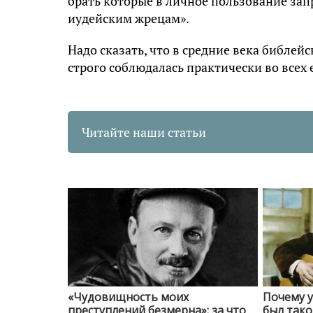
брать которые в личное пользование за
иудейским жрецам».
Надо сказать, что в средние века библе
строго соблюдалась практически во всех 
Читайте наши статьи
«Чудовищность моих
Почему 
преступлений безмерна»: за что
был тако