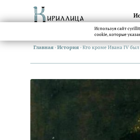
И
Используя сайт cyrill
cookie, которые указ
Главная
›
История
›
Кто кроме Ивана IV бы