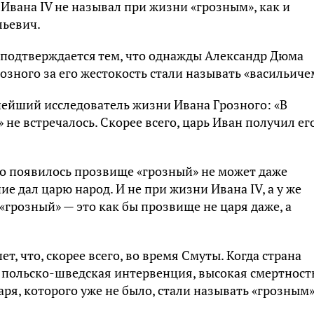
о Ивана IV не называл при жизни «грозным», как и
льевич.
 подтверждается тем, что однажды Александр Дюма
озного за его жестокость стали называть «васильиче
нейший исследователь жизни Ивана Грозного: «В
не встречалось. Скорее всего, царь Иван получил его
нно появилось прозвище «грозный» не может даже
ие дал царю народ. И не при жизни Ивана IV, а у же
о «грозный» — это как бы прозвище не царя даже, а
, что, скорее всего, во время Смуты. Когда страна
 польско-шведская интервенция, высокая смертность
аря, которого уже не было, стали называть «грозным»