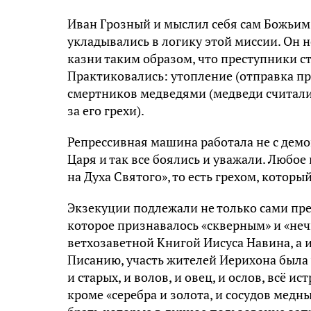
Иван Грозный и мыслил себя сам Божьим п
укладывались в логику этой миссии. Он н
казни таким образом, что преступники 
Практиковались: утопление (отправка пр
смертников медведями (медведи считали
за его грехи).
Репрессивная машина работала не с дем
Царя и так все боялись и уважали. Любое
на Духа Святого», то есть грехом, которы
Экзекуции подлежали не только сами пре
которое признавалось «скверным» и «неч
ветхозаветной Книгой Иисуса Навина, а
Писанию, участь жителей Иерихона была у
и старых, и волов, и овец, и ослов, всё и
кроме «серебра и золота, и сосудов мед