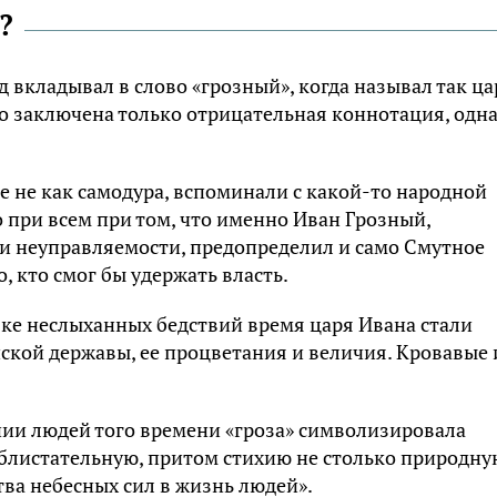
?
 вкладывал в слово «грозный», когда называл так ца
о заключена только отрицательная коннотация, одн
е не как самодура, вспоминали с какой-то народной
то при всем при том, что именно Иван Грозный,
и неуправляемости, предопределил и само Смутное
о, кто смог бы удержать власть.
ке неслыханных бедствий время царя Ивана стали
ской державы, ее процветания и величия. Кровавые 
ении людей того времени «гроза» символизировала
листательную, притом стихию не столько природну
ва небесных сил в жизнь людей».