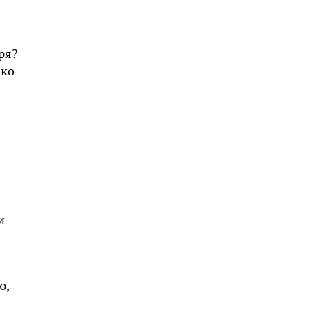
ря?
ако
и
ю,