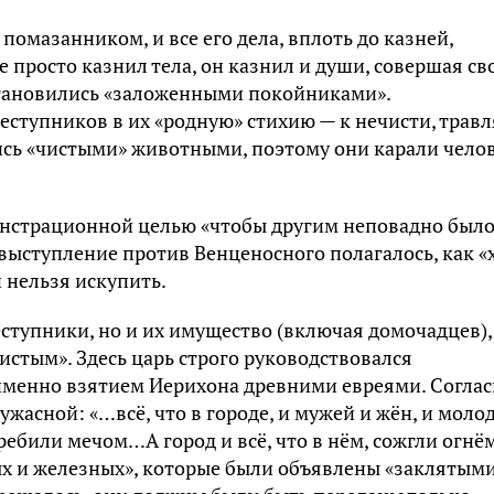
омазанником, и все его дела, вплоть до казней,
е просто казнил тела, он казнил и души, совершая св
становились «заложенными покойниками».
еступников в их «родную» стихию — к нечисти, травл
сь «чистыми» животными, поэтому они карали чело
онстрационной целью «чтобы другим неповадно было
 выступление против Венценосного полагалось, как «
й нельзя искупить.
ступники, но и их имущество (включая домочадцев),
истым». Здесь царь строго руководствовался
 именно взятием Иерихона древними евреями. Согла
жасной: «…всё, что в городе, и мужей и жён, и моло
стребили мечом…А город и всё, что в нём, сожгли огнём
ных и железных», которые были объявлены «заклятыми