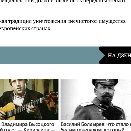
прещалось, они должны были быть переданы только
йская традиция уничтожения «нечистого» имущества
европейских странах.
НА ДЗЕ
у Владимира Высоцкого
Василий Болдырев: что стало 
й голос — Кириллица —
белым генералом, который