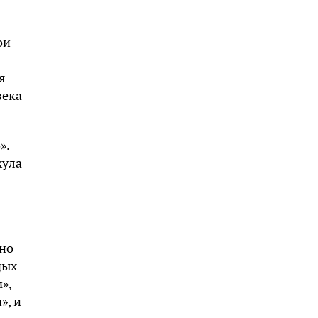
ои
я
века
».
хула
сно
дых
»,
», и