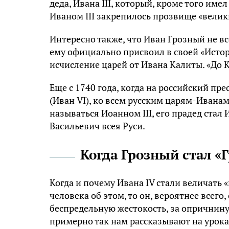
деда, Ивана III, который, кроме того име
Иваном III закрепилось прозвище «велики
Интересно также, что Иван Грозный не вс
ему официально присвоил в своей «Истор
исчисление царей от Ивана Калиты. «До 
Еще с 1740 года, когда на российский п
(Иван VI), ко всем русским царям-Ивана
называться Иоанном III, его прадед стал 
Васильевич всея Руси.
Когда Грозный стал «
Когда и почему Ивана IV стали величать 
человека об этом, то он, вероятнее всего,
беспредельную жестокость, за опричнин
примерно так нам рассказывают на уроках