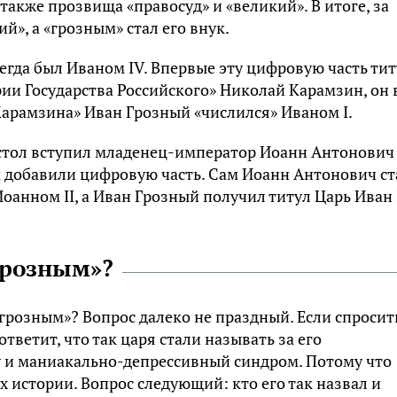
л также прозвища «правосуд» и «великий». В итоге, за
й», а «грозным» стал его внук.
егда был Иваном IV. Впервые эту цифровую часть ти
ии Государства Российского» Николай Карамзин, он 
Карамзина» Иван Грозный «числился» Иваном I.
рестол вступил младенец-император Иоанн Антонович
м добавили цифровую часть. Сам Иоанн Антонович ст
Иоанном II, а Иван Грозный получил титул Царь Иван 
Грозным»?
«грозным»? Вопрос далеко не праздный. Если спросит
 ответит, что так царя стали называть за его
у и маниакально-депрессивный синдром. Потому что
 истории. Вопрос следующий: кто его так назвал и