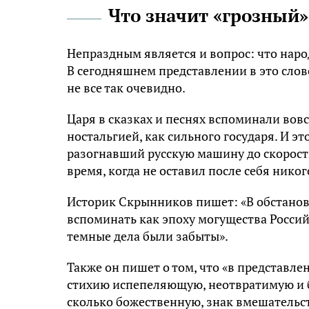
Что значит «грозный»
Непраздным является и вопрос: что народ
В сегодняшнем представлении в это слов
не все так очевидно.
Царя в сказках и песнях вспоминали вовс
ностальгией, как сильного государя. И э
разогнавший русскую машину до скорост
время, когда не оставил после себя никог
Историк Скрынников пишет: «В обстанов
вспоминать как эпоху могущества Россий
темные дела были забыты».
Также он пишет о том, что «в представл
стихию испепеляющую, неотвратимую и б
сколько божественную, знак вмешательст