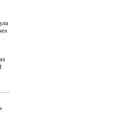
тула
вел
ал
I
ь