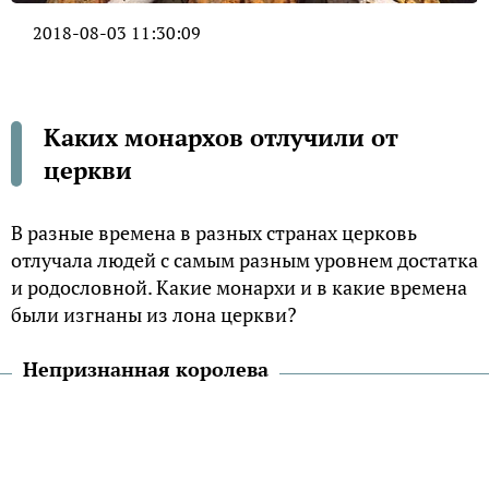
2018-08-03 11:30:09
Каких монархов отлучили от
церкви
В разные времена в разных странах церковь
отлучала людей с самым разным уровнем достатка
и родословной. Какие монархи и в какие времена
были изгнаны из лона церкви?
Непризнанная королева
К проклятию Елизавету I Тюдор привела ее
наследственность. По отношению к церкви она
продолжила политику своего отца Генриха VIII,