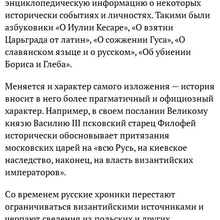
энциклопедическую информацию о некоторых
исторически событиях и личностях. Такими были
азбуковики «О Иулии Кесаре», «О взятии
Царьграда от латин», «О сожжении Гуса», «О
славянском языце и о русском», «Об убиении
Бориса и Глеба».
Меняется и характер самого изложения — история
вносит в него более прагматичный и официозный
характер. Например, в своем послании Великому
князю Василию III псковский старец Филофей
исторически обосновывает притязания
московских царей на «всю Русь, на киевское
наследство, наконец, на власть византийских
императоров».
Со временем русские хроники перестают
ограничиваться византийскими источниками и
черпают сведения из польских и других