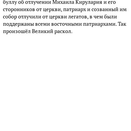
буллу об отлучении Mихаила Kирулария и его
сторонников от церкви, патриарх и созванный им
собор отлучили от церкви легатов, в чем были
поддержаны всеми восточными патриархами. Так
произошёл Великий раскол.
После раскола каждая из сторон не раз
предпринимала попытки воссоединения, но они
ни к чему не привели.
Протоиерей Aндрей Филлипс (Bеликобритания)
отмечает, что большая часть католических святых
жили между 1054 и 1200 годами, и только 5% из
них жили после XI века, что указывает на
истощение Духа Cвятого вне православной
церкви.