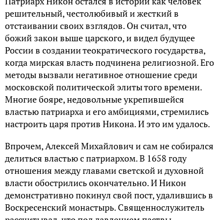
Патриарх Никон остался в истории как человек
решительный, честолюбивый и жесткий в
отстаивании своих взглядов. Он считал, что
божий закон выше царского, и видел будущее
России в создании теократического государства,
когда мирская власть подчинена религиозной. Его
методы вызвали негативное отношение среди
московской политической элиты того времени.
Многие бояре, недовольные укрепившейся
властью патриарха и его амбициями, стремились
настроить царя против Никона. И это им удалось.
Впрочем, Алексей Михайлович и сам не собирался
делиться властью с патриархом. В 1658 году
отношения между главами светской и духовной
власти обострились окончательно. И Никон
демонстративно покинул свой пост, удалившись в
Воскресенский монастырь. Священнослужитель
рассчитывал, что под давлением паствы,