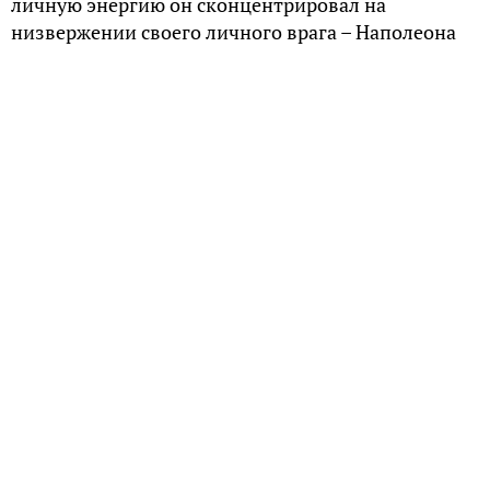
личную энергию он сконцентрировал на
низвержении своего личного врага – Наполеона
Бонапарта.
Независимая Корсика
Корсика со Средних веков была владением
Генуэзской республики. Политическое развитие
местной знати в век Просвещения привело её к
идее независимости. В 1755 году влиятельные
корсиканские роды свергли власть генуэзцев и
провозгласили Корсиканскую республику. В 1768
году хитрые генуэзские банкиры выгодно продали
ещё формально принадлежавшие им суверенные
права на Корсику королю Франции Людовику XV.
Французская военная экспедиция в мае
следующего года разом покончила с
независимостью острова.