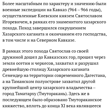
Более масштабным по характеру и значению были
военные экспедиции на Кавказ (964 ‒ 966 годы),
осуществленные Киевским князем Святославом
Игоревичем, в рамках его знаменитого хазарского
похода. Поход завершился сокрушением
Хазарского каганата и окончанием его господства,
в том числе и на Северном Кавказе.
В рамках этого похода Святослав со своей
дружиной дошел до Кавказских гор, прошел через
земли осетин и черкесов, захватил и разрушил
древнейшую столицу Хазарского каганата
Семендер на территории современного Дагестана,
а на Таманском полуострове захватил другой
крупнейший центр хазарского владычества ‒
город Таматарху (Тмуторакань). Здесь же в
последующем было образовано Тмутораканское
княжество, вплоть до конца XI века являвшееся