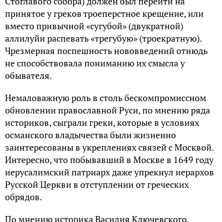
Стоглавого собора) должен был перейти на
принятое у греков троеперстное крещение, или
вместо привычной «сугубой» (двукратной)
аллилуйи распевать «трегубую» (троекратную).
Чрезмерная поспешность нововведений отнюдь
не способствовала пониманию их смысла у
обывателя.
Немаловажную роль в столь бескомпромиссном
обновлении православной Руси, по мнению ряда
историков, сыграли греки, которые в условиях
османского владычества были жизненно
заинтересованы в укреплениях связей с Москвой.
Интересно, что побывавший в Москве в 1649 году
иерусалимский патриарх даже упрекнул иерархов
Русской Церкви в отступлении от греческих
обрядов.
По мнению историка Василия Ключевского,