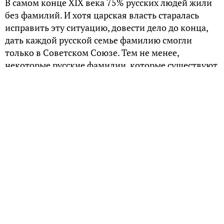
В самом конце XIX века 75% русских людей жили
без фамилий. И хотя царская власть старалась
исправить эту ситуацию, довести дело до конца,
дать каждой русской семье фамилию смогли
только в Советском Союзе. Тем не менее,
некоторые русские фамилии, которые существуют
и сейчас, очень древние, и возникают еще в
Средневековье.
Рюриковичи-территориальные
Первые фамилии — не непередаваемые по
наследству клички, а стабильные фамилии,
появились на Руси в XIII веке. Это были княжеские
и боярские фамилии, и в первую очередь их
обретали потомки Рюрика — великие и удельные
князья, которые правили страной. А самые
древние аристократические роды, которые можно