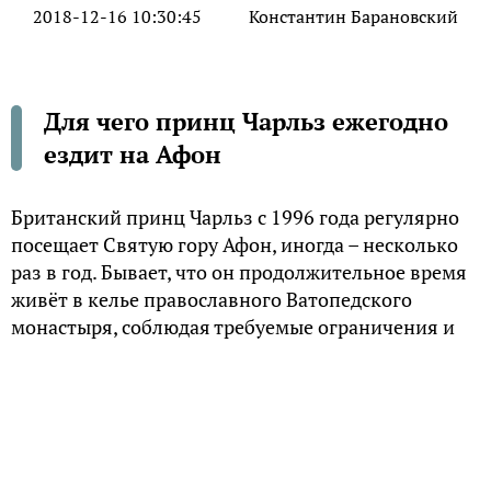
2018-12-16 10:30:45
Константин Барановский
Для чего принц Чарльз ежегодно
ездит на Афон
Британский принц Чарльз с 1996 года регулярно
посещает Святую гору Афон, иногда – несколько
раз в год. Бывает, что он продолжительное время
живёт в келье православного Ватопедского
монастыря, соблюдая требуемые ограничения и
участвуя в богослужениях. В свободное время
рисует акварелью пейзажи Святой горы.
Криптоправославный?
В ходе венчания Чарльза в Вестминстере