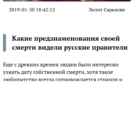
2019-01-30 18:42:12
Лилит Саркисян
Какие предзнаменования своей
смерти видели русские правители
Еще с древних времен людям было интересно
узнать дату собственной смерти, хотя такое
любопытство всегда сопровождается страхом и
тревогой. Существует версия, будто русские
императоры точно знали, когда умрут. Странные
совпадения, плохие приметы, тайные знаки и
страшные сны словно начинали преследовать их
незадолго до смерти.
Примечательно, что доппельгантеры также
некогда считались наследием русских правителей,