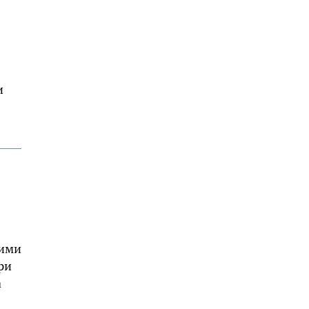
и
шими
ри
а