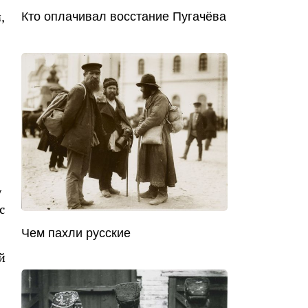
,
Кто оплачивал восстание Пугачёва
у
с
.
Чем пахли русские
й