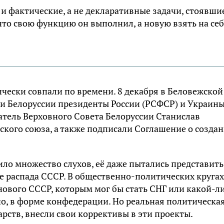
 и фактические, а не декларативные задачи, стоявши
что свою функцию он выполнил, а новую взять на се
чески совпали по времени. 8 декабря в Беловежской
ии Белоруссии президенты России (РСФСР) и Украин
атель Верховного Совета Белоруссии Станислав
кого союза, а также подписали Соглашение о созда
ило множество слухов, её даже пытались представить
не распада СССР. В общественно-политических кругах
ового СССР, которым мог бы стать СНГ или какой-л
о, в форме конфедерации. Но реальная политическа
рств, внесли свои коррективы в эти проекты.