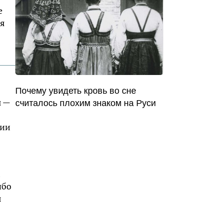
е
бя
Почему увидеть кровь во сне
ы —
считалось плохим знаком на Руси
нии
ибо
я