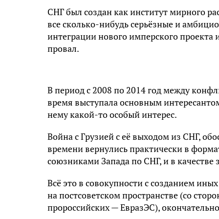
СНГ был создан как институт мирного ра
все сколько-нибудь серьёзные и амбици
интеграции нового имперского проекта 
провал.
В период с 2008 по 2014 год между конфл
время выступала основным интересантом
нему какой-то особый интерес.
Война с Грузией с её выходом из СНГ, об
времени вернулись практически в формат
союзниками Запада по СНГ, и в качестве
Всё это в совокупности с созданием ины
на постсоветском пространстве (со стор
пророссийских — ЕвразЭС), окончательн