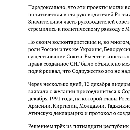
Парадоксально, что эти проекты могли во
политическая воля руководителей Росси
Значительная часть руководителей советс
стремились к политическому разводу с М
Но своим волюнтаристским и, во многом
роли России и тех же Украины, Белорусс
существование Союза. Вместе с констат
права созданное СНГ было объявлено ме
подчёркивал, что Содружество это не на
Через несколько дней, 13 декабря лидер
заявили о желании присоединиться к Сод
декабря 1991 года, на которой главы Рос
Армении, Киргизии, Молдавии, Таджикис
Атинскую декларацию и протокол о созд
Решением трёх из пятнадцати республик 