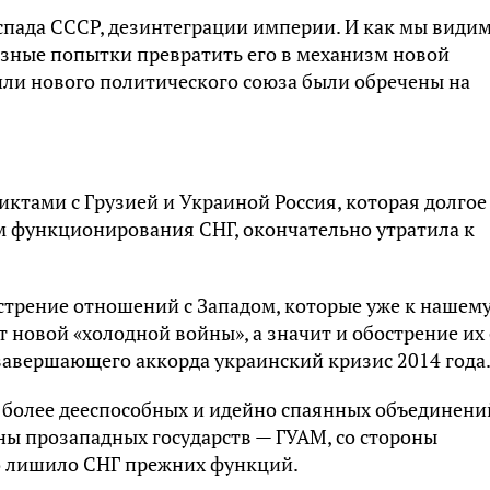
спада СССР, дезинтеграции империи. И как мы видим
озные попытки превратить его в механизм новой
или нового политического союза были обречены на
иктами с Грузией и Украиной Россия, которая долгое
 функционирования СНГ, окончательно утратила к
острение отношений с Западом, которые уже к нашем
 новой «холодной войны», а значит и обострение их 
 завершающего аккорда украинский кризис 2014 года
х более дееспособных и идейно спаянных объединени
оны прозападных государств — ГУАМ, со стороны
о лишило СНГ прежних функций.