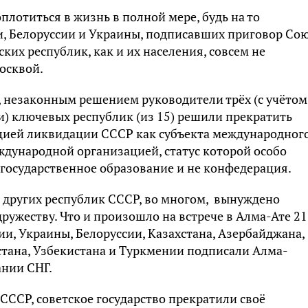
плотиться в жизнь в полной мере, будь на то
и, Белоруссии и Украины, подписавших приговор Сою
ких республик, как и их населения, совсем не
осквой.
, незаконным решением руководители трёх (с учётом
ии) ключевых республик (из 15) решили прекратить
ацией ликвидации СССР как субъекта международног
ждународной организацией, статус которой особо
дгосударственное образование и не конфедерация.
ы других республик СССР, во многом, вынуждено
ружеству. Что и произошло на встрече в Алма-Ате 21
сии, Украины, Белоруссии, Казахстана, Азербайджана,
тана, Узбекистана и Туркмении подписали Алма-
ании СНГ.
СССР, советское государство прекратили своё