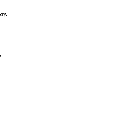
зу.
о