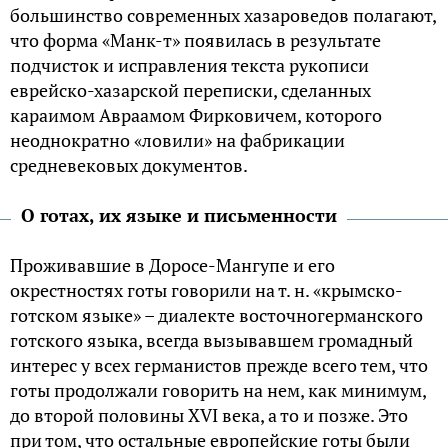
большинство современных хазароведов полагают,
что форма «Манк-т» появилась в результате
подчисток и исправления текста рукописи
еврейско-хазарской переписки, сделанных
караимом Авраамом Фирковичем, которого
неоднократно «ловили» на фабрикации
средневековых документов.
О готах, их языке и письменности
Проживавшие в Доросе-Мангупе и его
окрестностях готы говорили на т. н. «крымско-
готском языке» – диалекте восточногерманского
готского языка, всегда вызывавшем громадный
интерес у всех германистов прежде всего тем, что
готы продолжали говорить на нем, как минимум,
до второй половины XVI века, а то и позже. Это
при том, что остальные европейские готы были