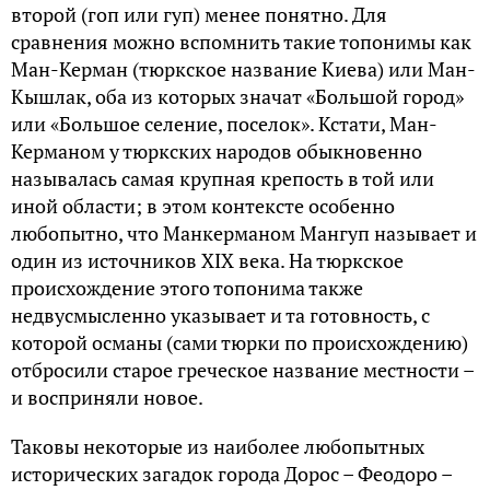
второй (гоп или гуп) менее понятно. Для
сравнения можно вспомнить такие топонимы как
Ман-Керман (тюркское название Киева) или Ман-
Кышлак, оба из которых значат «Большой город»
или «Большое селение, поселок». Кстати, Ман-
Керманом у тюркских народов обыкновенно
называлась самая крупная крепость в той или
иной области; в этом контексте особенно
любопытно, что Манкерманом Мангуп называет и
один из источников XIX века. На тюркское
происхождение этого топонима также
недвусмысленно указывает и та готовность, с
которой османы (сами тюрки по происхождению)
отбросили старое греческое название местности –
и восприняли новое.
Таковы некоторые из наиболее любопытных
исторических загадок города Дорос – Феодоро –