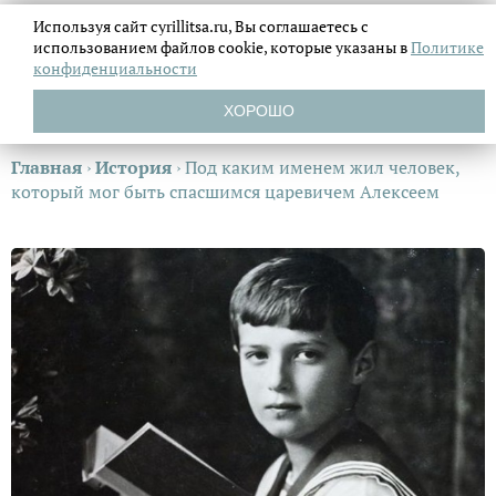
Используя сайт cyrillitsa.ru, Вы соглашаетесь с
использованием файлов
cookie, которые указаны в
Политике
конфиденциальности
ХОРОШО
Главная
›
История
›
Под каким именем жил человек,
который мог быть спасшимся царевичем Алексеем