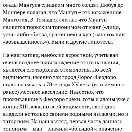
осады Мангупа слишком много солдат. Дюбуа де
Монпере полагал, что Мангуп – это искаженное
Манготия, В. Томашек считал, что Мангуп
является тюркским топонимом от манг («лицо,
уста» либо «битва, сражение») и куп («много» или
«возвышенность»). Были и другие гипотезы.
На наш взгляд, наиболее вероятной, учитывая
очень позднее происхождение этого названия,
является его тюркская этимология. По всей
видимости, именно так город Дорос-Феодоро
стало называть в 70-е годы XV века (или немного
ранее) местное население. Известно, что
проживавшие в Феодоро греки, готы и аланы уже с
конца XIII века, по всей видимости, свободно
владели не только своими родными языками, но и
татарским. На наш взгляд, первая часть данного
топонима – ман – значила «большой»; значение