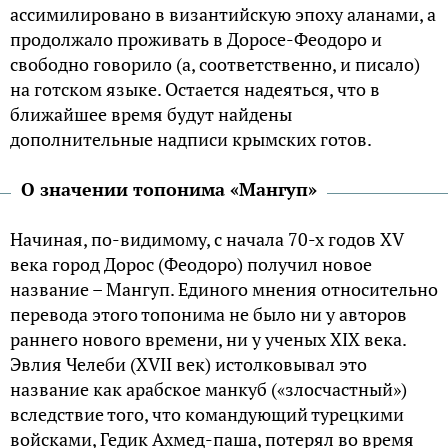
ассимилировано в византийскую эпоху аланами, а
продолжало проживать в Доросе-Феодоро и
свободно говорило (а, соответственно, и писало)
на готском языке. Остается надеяться, что в
ближайшее время будут найдены
дополнительные надписи крымских готов.
О значении топонима «Мангуп»
Начиная, по-видимому, с начала 70-х годов XV
века город Дорос (Феодоро) получил новое
название – Мангуп. Единого мнения относительно
перевода этого топонима не было ни у авторов
раннего нового времени, ни у ученых XIX века.
Эвлия Челеби (XVII век) истолковывал это
название как арабское манкуб («злосчастный»)
вследствие того, что командующий турецкими
войсками, Гедик Ахмед-паша, потерял во время