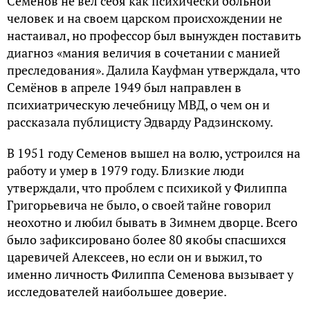
Семенов не вел себя как психически больной
человек и на своем царском происхождении не
настаивал, но профессор был вынужден поставить
диагноз «мания величия в сочетании с манией
преследования». Далила Кауфман утверждала, что
Семёнов в апреле 1949 был направлен в
психиатрическую лечебницу МВД, о чем он и
рассказала публицисту Эдварду Радзинскому.
В 1951 году Семенов вышел на волю, устроился на
работу и умер в 1979 году. Близкие люди
утверждали, что проблем с психикой у Филиппа
Григорьевича не было, о своей тайне говорил
неохотно и любил бывать в Зимнем дворце. Всего
было зафиксировано более 80 якобы спасшихся
царевичей Алексеев, но если он и выжил, то
именно личность Филиппа Семенова вызывает у
исследователей наибольшее доверие.