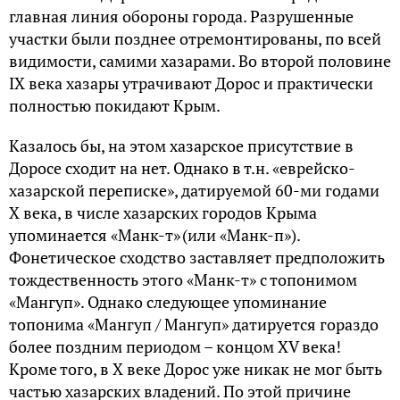
главная линия обороны города. Разрушенные
участки были позднее отремонтированы, по всей
видимости, самими хазарами. Во второй половине
IX века хазары утрачивают Дорос и практически
полностью покидают Крым.
Казалось бы, на этом хазарское присутствие в
Доросе сходит на нет. Однако в т.н. «еврейско-
хазарской переписке», датируемой 60-ми годами
Х века, в числе хазарских городов Крыма
упоминается «Манк-т» (или «Манк-п»).
Фонетическое сходство заставляет предположить
тождественность этого «Манк-т» с топонимом
«Мангуп». Однако следующее упоминание
топонима «Мангуп / Мангуп» датируется гораздо
более поздним периодом – концом XV века!
Кроме того, в Х веке Дорос уже никак не мог быть
частью хазарских владений. По этой причине