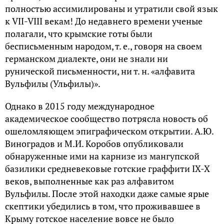
полностью ассимилированы и утратили свой язык
к VII-VIII векам! До недавнего времени ученые
полагали, что крымские готы были
бесписьменным народом, т. е., говоря на своем
германском диалекте, они не знали ни
рунической письменности, ни т. н. «алфавита
Вульфилы (Ульфилы)».
Однако в 2015 году международное
академическое сообщество потрясла новость об
ошеломляющем эпиграфическом открытии. А.Ю.
Виноградов и М.И. Коробов опубликовали
обнаруженные ими на карнизе из мангупской
базилики средневековые готские граффити IX-X
веков, выполненные как раз алфавитом
Вульфилы. После этой находки даже самые ярые
скептики убедились в том, что проживавшее в
Крыму готское население вовсе не было