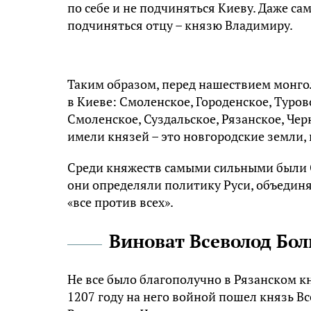
по себе и не подчиняться Киеву. Даже са
подчиняться отцу – князю Владимиру.
Таким образом, перед нашествием монгол
в Киеве: Смоленское, Городенское, Туро
Смоленское, Суздальское, Рязанское, Чер
имели князей – это новгородские земли, 
Среди княжеств самыми сильными были С
они определяли политику Руси, объединя
«все против всех».
Виноват Всеволод Бол
Не все было благополучно в Рязанском к
1207 году на него войной пошел князь В