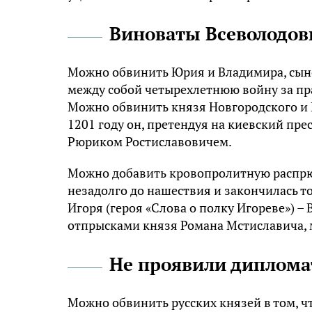
Виноваты Всеволодов
Можно обвинить Юрия и Владимира, сыно
между собой четырехлетнюю войну за пра
Можно обвинить князя Новгородского и 
1201 году он, претендуя на киевский пре
Рюриком Ростиславовичем.
Можно добавить кровопролитную распрю 
незадолго до нашествия и закончилась т
Игоря (героя «Слова о полку Игореве») –
отпрысками князя Романа Мстиславича,
Не проявили диплома
Можно обвинить русских князей в том, ч