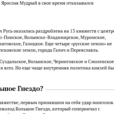
м Ярослав Мудрый в свое время отказывался
 Русь оказалась раздроблена на 13 княжеств с цент
во-Пинское, Волынско-Владимирское, Муромское,
ниговское, Галицкое. Еще четыре «русские земли» не
псковские земли, города Галич и Переяславль.
уздальское, Волынское, Черниговское и Смоленское,
я всех. Но еще чаще внутренняя политика князей бы
ьшое Гнездо?
няжестве, первым принявшим на себя удар монголов.
севолод Большое Гнездо, который соперничал с