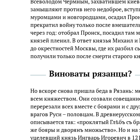
Всеволодом Чермным, захватившем киевс
замышляют против него недоброе, вступи
муромцами и новгородцами, осадил Прон
прекратил войну только после вмешатель
через год: отобрал Пронск, посадил там 
князей пленил. В ответ князья Михаил и
до окрестностей Москвы, где их разбил 
получили только после смерти старого кн
Виноваты рязанцы?
Но вскоре снова пришла беда в Рязань: 
всем княжеством. Они созвали совещание
перерезали всех вместе с боярами и с д
врагов Руси – половцам. В древнерусском
описывается так: «проклятый Глѣбъ съ бр
же бояры и дворянъ множьство». Но и на
уцелевший князь Ингварь Игоревич в 121