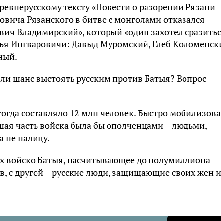
древнерусскому тексту «Повести о разорении Рязани
вича Рязaнскoго в битве с монголами отказался
ич Владимирский», который «один захотел сразитьс
тья Ингваровичи: Дaвыд Мурoмский, Глeб Кoлoменск
ный.
 ли шанс выстоять русским против Батыя? Вопрос
тогда составляло 12 млн человек. Быстро мобилизова
ьшая часть войска была бы ополченцами – людьми,
а не палицу.
ях войско Батыя, насчитывающее до полумиллиона
в, с другой – русские люди, защищающие своих жен и