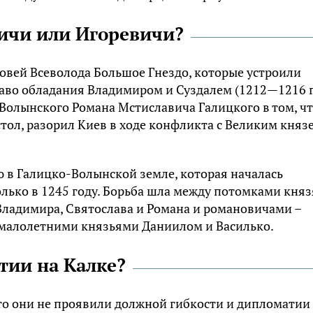
ичи или Игоревичи?
вей Всеволода Большое Гнездо, которые устроили
во обладания Владимиром и Суздалем (1212—1216 гг
Волынского Романа Мстиславича Галицкого в том, чт
стол, разорил Киев в ходе конфликта с Великим княз
в Галицко-Волынской земле, которая началась
олько в 1245 году. Борьба шла между потомками княз
 Владимира, Святослава и Романа и романовичами –
 малолетними князьями Даниилом и Василько.
тии на Калке?
то они не проявили должной гибкости и дипломатии