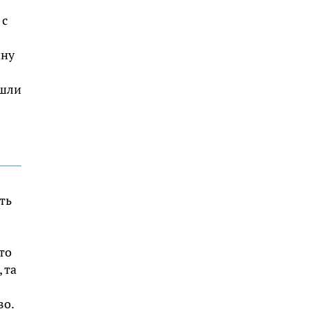
 с
йну
ошли
ть
то
 та
во.