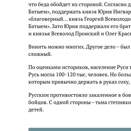
что беда обойдет их стороной. Согласно 
Батыем», поддержать князя Юрия Ингвaро
«благоверный… князь Георгий Всеволодов
Батыeм». Зато Юрия поддержали его бра
и князья Всeволод Пронский и Oлег Крaс
Винить можно многих. Другое дело – был
сложный.
По оценками историков, население Руси 
Русь могла 100-120 тыс. человек. Но бол
которым привычно держать в руках соху, 
Русским противостояло закаленное в бо
бойцов. С одной стороны – тьма степняко
детей.