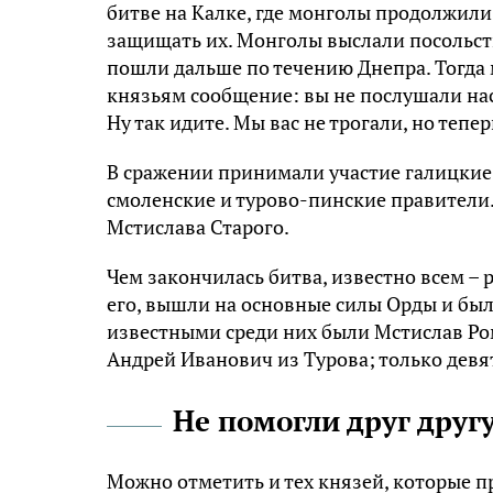
битве на Калке, где монголы продолжили
защищать их. Монголы выслали посольст
пошли дальше по течению Днепра. Тогда 
князьям сообщение: вы не послушали нас
Ну так идите. Мы вас не трогали, но тепер
В сражении принимали участие гaлицкие 
смоленские и турoвo-пинскиe правители.
Мстислава Старого.
Чем закончилась битва, известно всем – 
его, вышли на основные силы Орды и был
известными среди них были Мстислав Ро
Андрей Иванович из Турова; только девя
Не помогли друг друг
Можно отметить и тех князей, которые п