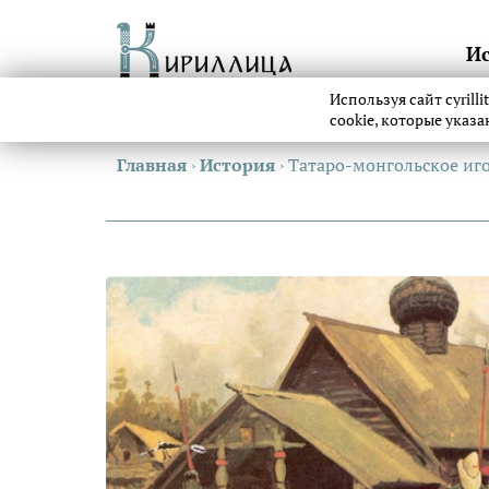
И
Используя сайт cyrill
cookie, которые указ
Главная
›
История
›
Татаро-монгольское иго