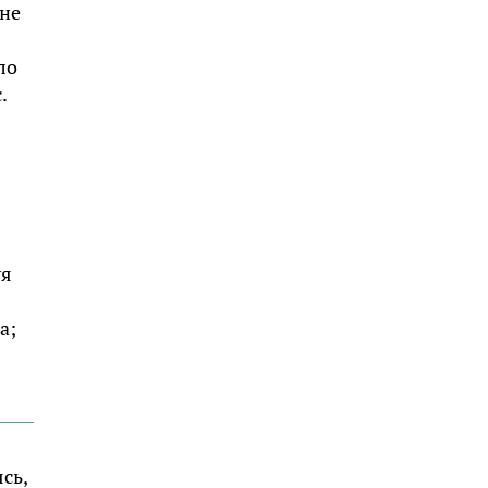
 не
ло
.
уя
а;
сь,