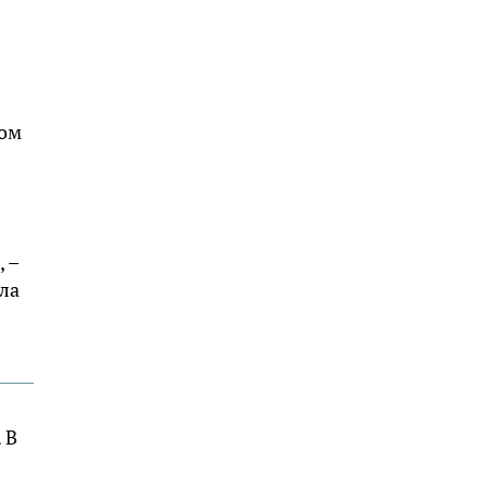
ром
 –
ла
 В