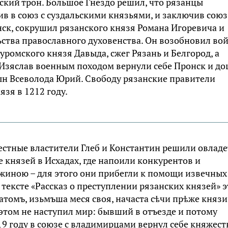
кий трон. Большое Гнездо решил, что рязанцы
в в союз с суздальскими князьями, и заключив союз
ск, сокрушил рязанского князя Романа Игоревича и
ства православного духовенства. Он возобновил во
муромского князя Давыда, сжег Рязань и Белгород, а
 Изяслав военным походом вернули себе Пронск и д
сын Всеволода Юрий. Свободу рязанские правители
язя в 1212 году.
местные властители Глеб и Константин решили овладе
 князей в Исхадах, где напоили конкурентов и
ружиною – для этого они прибегли к помощи извечных
 тексте «Рассказ о преступлении рязанских князей» э
атомъ, изьмъша меся своя, начаста сѣчи прѣже князи,
 этом не наступил мир: бывший в отъезде и потому
9 году в союзе с владимирцами вернул себе княжест