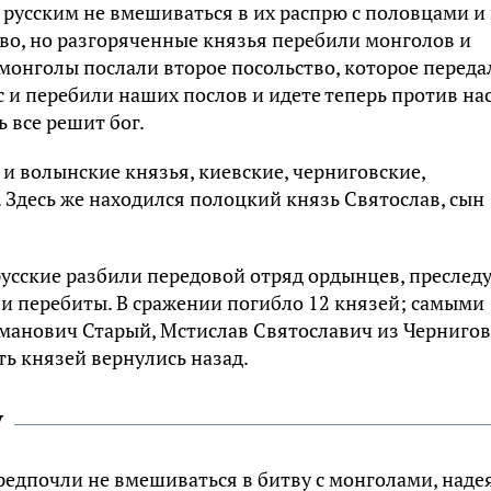
 русским не вмешиваться в их распрю с половцами и
во, но разгоряченные князья перебили монголов и
монголы послали второе посольство, которое переда
 и перебили наших послов и идете теперь против нас
ь все решит бог.
и волынские князья, киевские, черниговские,
 Здесь же находился полоцкий князь Святослав, сын
русские разбили передовой отряд oрдынцев, преслед
и перебиты. В сражении погибло 12 князей; самыми
манович Старый, Мстислав Святославич из Чернигов
ть князей вернулись назад.
у
редпочли не вмешиваться в битву с монголами, надея