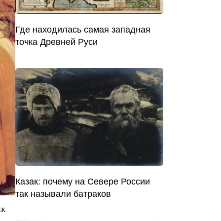
Где находилась самая западная
точка Древней Руси
Казак: почему на Севере России
так называли батраков
ик