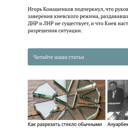
Игорь Конашенков подчеркнул, что рук
заверения киевского режима, раздававши
ДНР и ЛНР не существует, и что Киев на
разрешения ситуации.
Читайте наши статьи
Как разрезать стекло обычными
Ануарбек