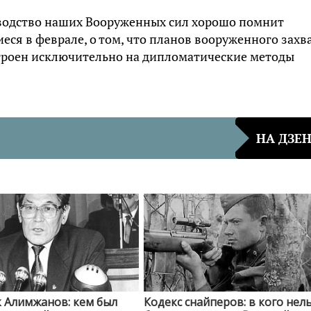
оводство наших Вооруженных сил хорошо помнит
еся в феврале, о том, что планов вооруженного захв
строен исключительно на дипломатические методы
НА ДЗЕ
 Алимжанов: кем был
Кодекс снайперов: в кого нел