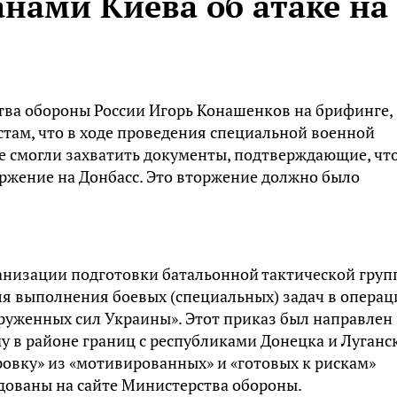
нами Киева об атаке на
ва обороны России Игорь Конашенков на брифинге,
там, что в ходе проведения специальной военной
е смогли захватить документы, подтверждающие, чт
ржение на Донбасс. Это вторжение должно было
рганизации подготовки батальонной тактической гру
ля выполнения боевых (специальных) задач в операц
руженных сил Украины». Этот приказ был направлен 
му в районе границ с республиками Донецка и Луганс
овку» из «мотивированных» и «готовых к рискам»
дованы на сайте Министерства обороны.