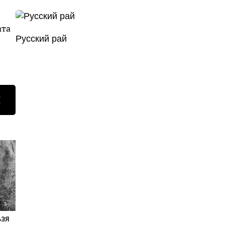
ата
Русский рай
Н
ьзя