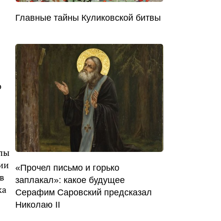
Главные тайны Куликовской битвы
о
ппы
ии
«Прочел письмо и горько
в
заплакал»: какое будущее
ка
Серафим Саровский предсказал
Николаю II