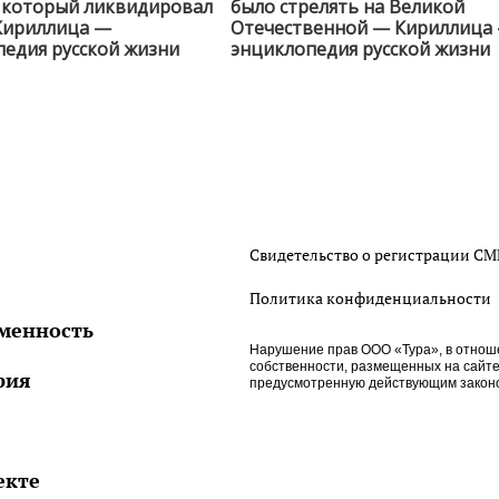
, который ликвидировал
было стрелять на Великой
Кириллица —
Отечественной — Кириллица
едия русской жизни
энциклопедия русской жизни
Свидетельство о регистрации С
Политика конфиденциальности
менность
Нарушение прав ООО «Тура», в отнош
собственности, размещенных на сайте htt
рия
предусмотренную действующим законо
екте