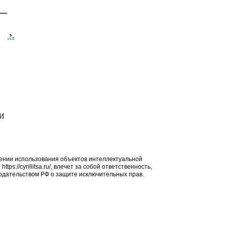
 —
МИ
ении использования объектов интеллектуальной
ps://cyrillitsa.ru/, влечет за собой ответственность,
дательством РФ о защите исключительных прав.