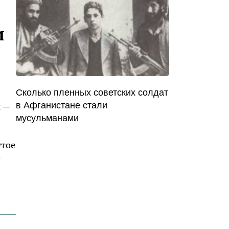
и
Сколько пленных советских солдат
в Афганистане стали
м —
мусульманами
yтoe
e