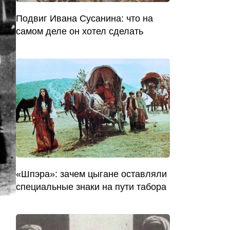
Подвиг Ивана Сусанина: что на
самом деле он хотел сделать
«Шпэра»: зачем цыгане оставляли
специальные знаки на пути табора