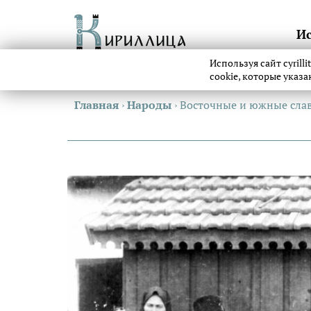
И
Используя сайт cyrill
cookie, которые указ
Главная
›
Народы
›
Восточные и южные слав