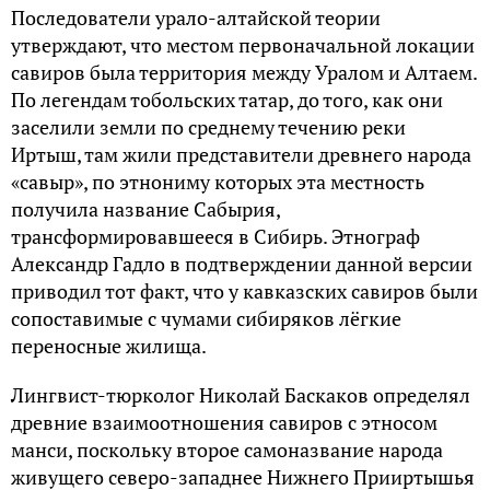
Последователи урало-алтайской теории
утверждают, что местом первоначальной локации
савиров была территория между Уралом и Алтаем.
По легендам тобольских татар, до того, как они
заселили земли по среднему течению реки
Иртыш, там жили представители древнего народа
«савыр», по этнониму которых эта местность
получила название Сабырия,
трансформировавшееся в Сибирь. Этнограф
Александр Гадло в подтверждении данной версии
приводил тот факт, что у кавказских савиров были
сопоставимые с чумами сибиряков лёгкие
переносные жилища.
Лингвист-тюрколог Николай Баскаков определял
древние взаимоотношения савиров с этносом
манси, поскольку второе самоназвание народа
живущего северо-западнее Нижнего Прииртышья