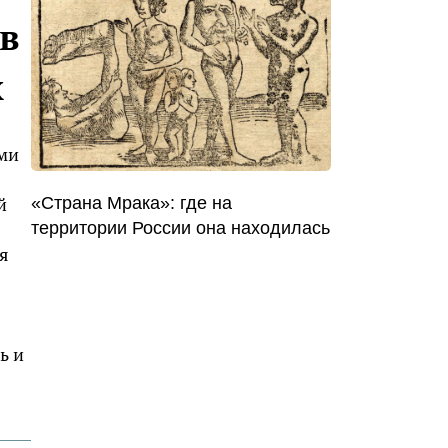
в
х
ми
й
«Страна Мрака»: где на
территории России она находилась
я
ь и