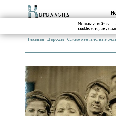
И
Используя сайт cyrill
cookie, которые указ
Главная
›
Народы
›
Самые ненавистные белы