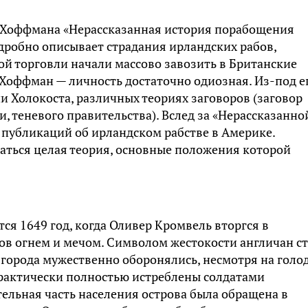
и Хоффмана «Нерассказанная история порабощения
одробно описывает страдания ирландских рабов,
ой торговли начали массово завозить в Британские
о Хоффман — личность достаточно одиозная. Из-под е
 Холокоста, различных теориях заговоров (заговор
, теневого правительства). Вслед за «Нерассказанно
 публикаций об ирландском рабстве в Америке.
ться целая теория, основные положения которой
я 1649 год, когда Оливер Кромвель вторгся в
в огнем и мечом. Символом жестокости англичан ст
 города мужественно оборонялись, несмотря на голо
рактически полностью истреблены солдатами
ельная часть населения острова была обращена в