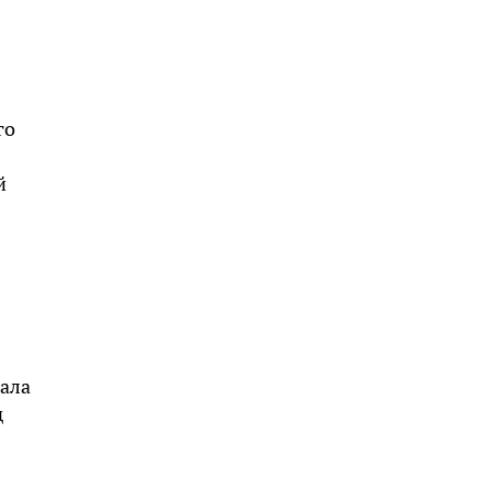
го
й
ала
д