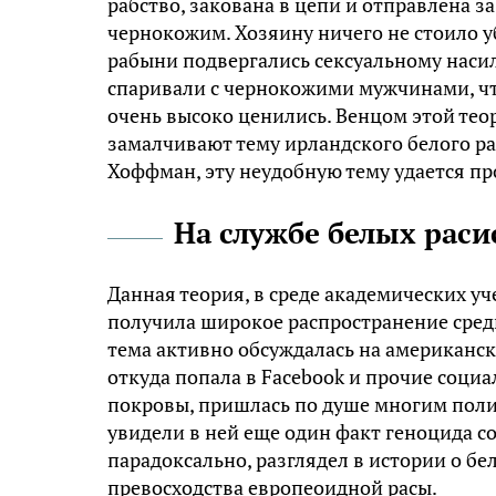
рабство, закована в цепи и отправлена з
чернокожим. Хозяину ничего не стоило 
рабыни подвергались сексуальному наси
спаривали с чернокожими мужчинами, чт
очень высоко ценились. Венцом этой тео
замалчивают тему ирландского белого ра
Хоффман, эту неудобную тему удается пр
На службе белых раси
Данная теория, в среде академических у
получила широкое распространение среди
тема активно обсуждалась на американск
откуда попала в Facebook и прочие соци
покровы, пришлась по душе многим пол
увидели в ней еще один факт геноцида со
парадоксально, разглядел в истории о б
превосходства европеоидной расы.