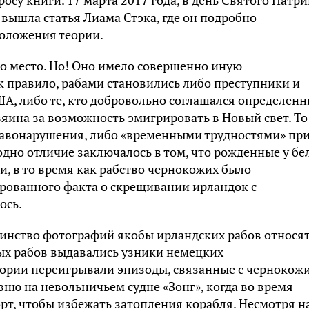
су книги. 17 марта 2017 года, в день Святого Патри
 вышла статья Лиама Стэка, где он подробно
положения теории.
ло место. Но! Оно имело совершенно иную
к правило, рабами становились либо преступники и
А, либо те, кто добровольно соглашался определен
озяина за возможность эмигрировать в Новый свет. То
правонарушения, либо «временными трудностями» пр
одно отличие заключалось в том, что рожденные у бе
, в то время как рабство чернокожих было
рованного факта о скрещивании ирландок с
ось.
шинство фотографий якобы ирландских рабов относя
лых рабов выдавались узники немецких
теории переигрывали эпизоды, связанные с чернокож
ню на невольничьем судне «Зонг», когда во время
т, чтобы избежать затопления корабля. Несмотря на