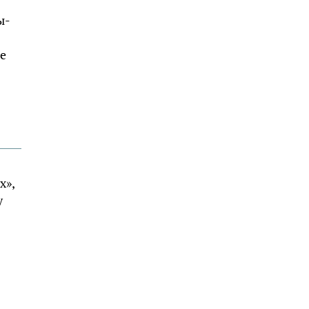
ы-
е
х»,
у