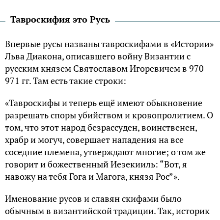
Тавроскифия это Русь
Впервые русы названы тавроскифами в «Истории»
Льва Диакона, описавшего войну Византии с
русским князем Святославом Игоревичем в 970-
971 гг. Там есть такие строки:
«Тавроскифы и теперь ещё имеют обыкновение
разрешать споры убийством и кровопролитием. О
том, что этот народ безрассуден, воинственен,
храбр и могуч, совершает нападения на все
соседние племена, утверждают многие; о том же
говорит и божественный Иезекииль: “Вот, я
навожу на тебя Гога и Магога, князя Рос”».
Именование русов и славян скифами было
обычным в византийской традиции. Так, историк