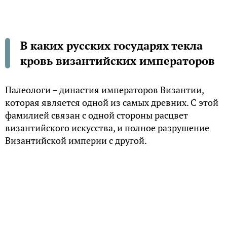
В каких русских государях текла
кровь византийских императоров
Палеологи – династия императоров Византии,
которая является одной из самых древних. С этой
фамилией связан с одной стороны расцвет
византийского искусства, и полное разрушение
Византийской империи с другой.
Кровь династии византийских императоров текла
в великом князе Московском Василии III (сыне
Софии Палеолог и Иоанна III), царях Иоанне IV и
Федоре Иоанновиче. Линия Палеологов прервала