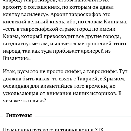
архонту о соглашениях, по которым он давал
клятву василевсу». Архонт тавроскифов это
киевский великий князь, ибо, по словам Киннама,
«есть в тавроскифской стране город по имени
Киама, который превосходит все другие города,
воздвигнутые там, и является митрополией этого
народа, так как туда прибывает архиерей из
Византии».
Итак, русы это не просто скифы, а тавроскифы. Тут
должна быть какая-то связь с Таврией, с Крымом,
очевидная для византийцев того времени, но
ускользающая от внимания наших историков. В
чем же эта связь?
Гипотезы
По мнению русского историка конца XIX —