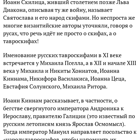
Иоанн Скилица, живший столетием позже Льва
Диакона, описывая ту же войну, называет
Святослава и его народ скифами. Но неспроста же
многие византийские авторы уточняли, говоря о
русах, что речь идёт не просто о скифах, а о
тавроскифах!
Именование русских тавроскифами в XI веке
встречается у Михаила Пселла, а в XII и начале XIII
века у Михаила и Никиты Хониатов, Иоанна
Киннама, Никифора Василакиса, Иоанна Цеца,
Евстафия Солунского, Михаила Ритора.
Иоанн Киннам рассказывает, в частности, о
бегстве свергнутого императора Андроника к
Иерославу, правителю Галиции (это известный по
русским летописям князь Ярослав Осмомысл).
Тогда император Мануил направляет посольство к
«народу тавроскифов, чтобы напомнить их