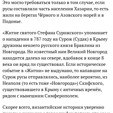
Это могло требоваться только в том случае, если
русы составляли часть населения Хазарии, то есть
жили на берегах Чёрного и Азовского морей и в
Подонье.
«Житие святого Стефана Сурожского» упоминает
о нападении в 787 году на Сурож (Судак) в Крыму
дружины некоего русского князя Бравлина из
Новгорода. Но известный нам Великий Новгород
находится далеко на севере, вдобавок в конце 8
века он вряд ли существовал. Если историческое
событие в «Житии» не выдумано, то напавшие на
Сурож русы отправлялись, наиболее вероятно, из
Неаполя (то есть тоже «Новгорода») Скифского,
существовавшего в Крыму с античных времён,
рядом с нынешним Симферополем.
Скорее всего, византийские историки уверенно