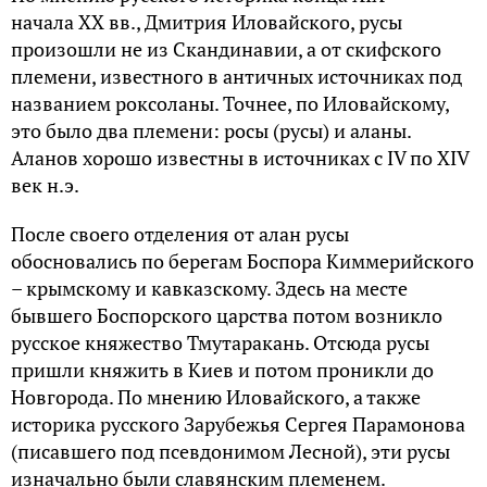
начала XX вв., Дмитрия Иловайского, русы
произошли не из Скандинавии, а от скифского
племени, известного в античных источниках под
названием роксоланы. Точнее, по Иловайскому,
это было два племени: росы (русы) и аланы.
Аланов хорошо известны в источниках с IV по XIV
век н.э.
После своего отделения от алан русы
обосновались по берегам Боспора Киммерийского
– крымскому и кавказскому. Здесь на месте
бывшего Боспорского царства потом возникло
русское княжество Тмутаракань. Отсюда русы
пришли княжить в Киев и потом проникли до
Новгорода. По мнению Иловайского, а также
историка русского Зарубежья Сергея Парамонова
(писавшего под псевдонимом Лесной), эти русы
изначально были славянским племенем.