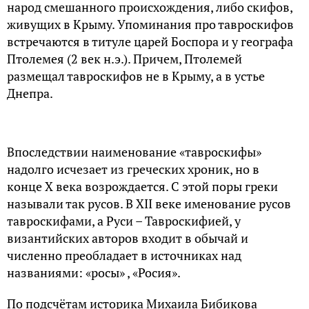
народ смешанного происхождения, либо скифов,
живущих в Крыму. Упоминания про тавроскифов
встречаются в титуле царей Боспора и у географа
Птолемея (2 век н.э.). Причем, Птолемей
размещал тавроскифов не в Крыму, а в устье
Днепра.
Впоследствии наименование «тавроскифы»
надолго исчезает из греческих хроник, но в
конце Х века возрождается. С этой поры греки
называли так русов. В XII веке именование русов
тавроскифами, а Руси – Тавроскифией, у
византийских авторов входит в обычай и
численно преобладает в источниках над
названиями: «росы» , «Росия».
По подсчётам историка Михаила Бибикова