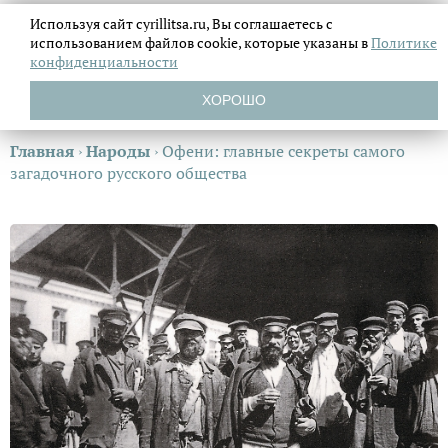
Используя сайт cyrillitsa.ru, Вы соглашаетесь с
использованием файлов
cookie, которые указаны в
Политике
конфиденциальности
ХОРОШО
Главная
›
Народы
›
Офени: главные секреты самого
загадочного русского общества