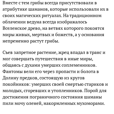
Вместе с тем грибы всегда присутствовали в
атрибутике шаманов, которые использовали их в
своих магических ритуалах. На традиционном
облачении ведуна всегда изображалось
Вселенское древо, на ветвях которого покоятся
миры живых, мертвых и божеств, а у основания
непременно растут грибы.
Съев запретное растение, жрец впадал в транс и
мог совершать путешествия в иные миры,
общаясь с духами умерших соплеменников.
Фантомы вели его через пропасти и болота в
Долину предков, состоящую из кругов
покойников: умерших своей смертью стариков и
молодых, сгоревших и утопленников. Порой для
достижения пограничного состояния шаманы
пили мочу оленей, накормленных мухоморами.