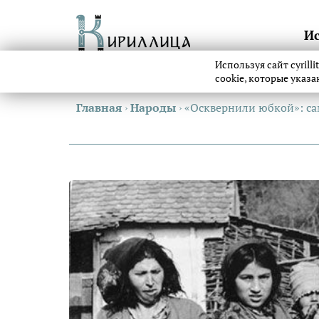
И
Используя сайт cyrill
cookie, которые указ
Главная
›
Народы
›
«Осквернили юбкой»: са