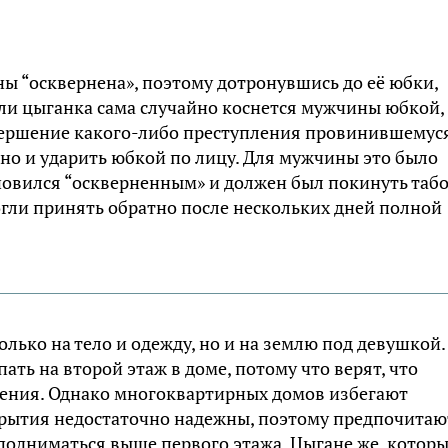
ны “осквернена», поэтому дотронувшись до её юбки,
сли цыганка сама случайно коснется мужчины юбкой,
совершение какого-либо преступления провинившемус
 но и ударить юбкой по лицу. Для мужчины это было
новился “оскверненным» и должен был покинуть табо
гли принять обратно после нескольких дней полной
олько на тело и одежду, но и на землю под девушкой.
ть на второй этаж в доме, потому что верят, что
нения. Однако многоквартирных домов избегают
крытия недостаточно надежны, поэтому предпочитаю
подниматься выше первого этажа. Цыгане же, котор