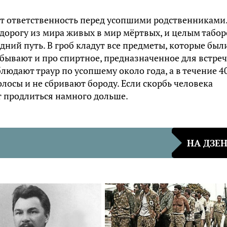
ет ответственность перед усопшими родственниками.
орогу из мира живых в мир мёртвых, и целым табо
ний путь. В гроб кладут все предметы, которые был
ывают и про спиртное, предназначенное для встреч
людают траур по усопшему около года, а в течение 4
олосы и не сбривают бороду. Если скорбь человека
т продлиться намного дольше.
НА ДЗЕ