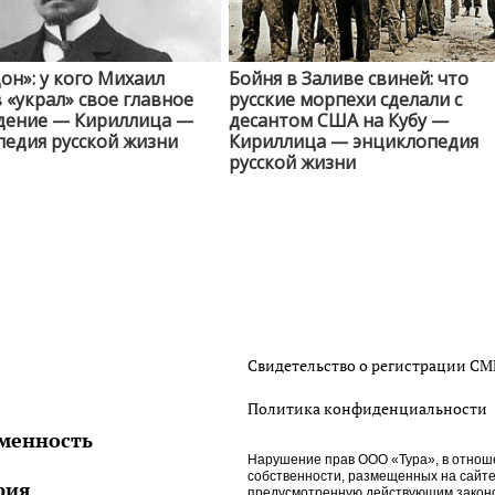
он»: у кого Михаил
Бойня в Заливе свиней: что
«украл» свое главное
русские морпехи сделали с
дение — Кириллица —
десантом США на Кубу —
едия русской жизни
Кириллица — энциклопедия
русской жизни
Свидетельство о регистрации С
Политика конфиденциальности
менность
Нарушение прав ООО «Тура», в отнош
собственности, размещенных на сайте htt
рия
предусмотренную действующим законо