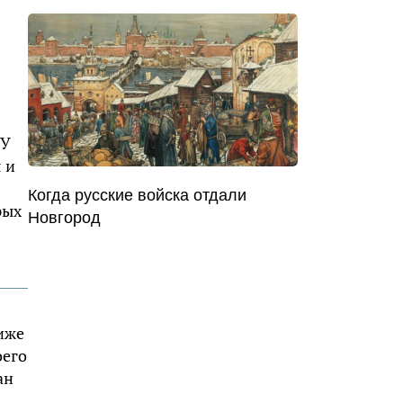
 У
 и
Когда русские войска отдали
рых
Новгород
иже
оего
ан