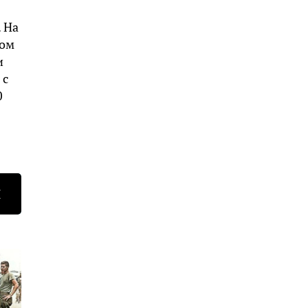
 На
ром
и
 с
0
Н