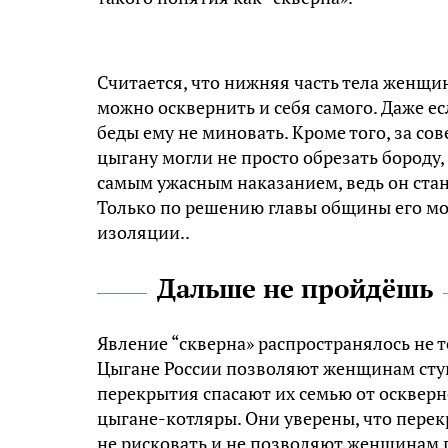
Считается, что нижняя часть тела женщи
можно осквернить и себя самого. Даже е
беды ему не миновать. Кроме того, за 
цыгану могли не просто обрезать бороду,
самым ужасным наказанием, ведь он ста
Только по решению главы общины его мо
изоляции..
Дальше не пройдёшь
Явление “скверна» распространялось не т
Цыгане России позволяют женщинам ступа
перекрытия спасают их семью от осквер
цыгане-котляры. Они уверены, что пере
не рисковать и не позволяют женщинам 