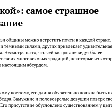
кой»: самое страшное
зание
ьи общины можно встретить почти в каждой стране.
 и тёмными силами, других привлекает удивительная
. Несмотря на то, что сейчас цыгане ведут более
от своих многовековых традиций, некоторые из кото
я настоящим абсурдом.
ому костюму, его длина обязательно должна быть н
 бедра. Замужние и половозрелые девушки поверх св
 Его присутствие обусловлено существованием у цыг