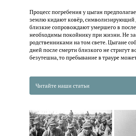
Процесс погребения у цыган предполага
землю кидают ковёр, символизирующий д
близкие сопровождают умершего в послед
необходимы покойнику при жизни. Не заб
родственниками на том свете. Цыгане соб
дней после смерти близкого не стригут в
безутешна, то пребывание в трауре може
Читайте наши статьи