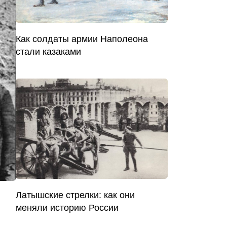
Как солдаты армии Наполеона
стали казаками
Латышские стрелки: как они
меняли историю России