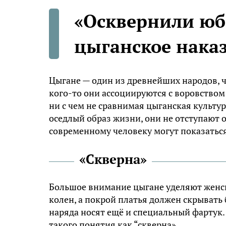
«Осквернили юб
цыганское нака
Цыгане — один из древнейших народов, ч
кого-то они ассоциируются с воровством
ни с чем не сравнимая цыганская культура
оседлый образ жизни, они не отступают 
современному человеку могут показатьс
«Скверна»
Большое внимание цыгане уделяют женск
колен, а покрой платья должен скрывать
наряда носят ещё и специальный фартук.
такого понятия как “скверна».