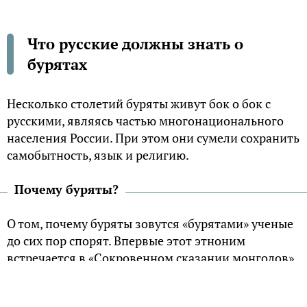
Что русские должны знать о
бурятах
Несколько столетий буряты живут бок о бок с
русскими, являясь частью многонационального
населения России. При этом они сумели сохранить
самобытность, язык и религию.
Почему буряты?
О том, почему буряты зовутся «бурятами» ученые
до сих пор спорят. Впервые этот этноним
встречается в «Сокровенном сказании монголов»,
датируемым 1240 годом. Затем на протяжении
более чем шести веков слово «буряты» не