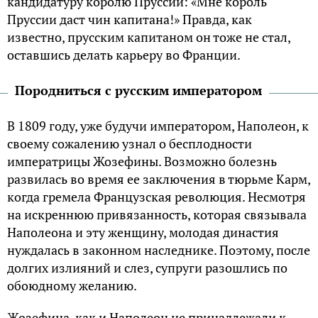
кандидатуру королю Пруссии: «Мне король
Пруссии даст чин капитана!» Правда, как
известно, прусским капитаном он тоже не стал,
оставшись делать карьеру во Франции.
Породниться с русским императором
В 1809 году, уже будучи императором, Наполеон, к
своему сожалению узнал о бесплодности
императрицы Жозефины. Возможно болезнь
развилась во время ее заключения в тюрьме Карм,
когда гремела Французская революция. Несмотря
на искреннюю привязанность, которая связывала
Наполеона и эту женщину, молодая династия
нуждалась в законном наследнике. Поэтому, после
долгих излияний и слез, супруги разошлись по
обоюдному желанию.
Жозефина, как и Наполеон не принадлежали к