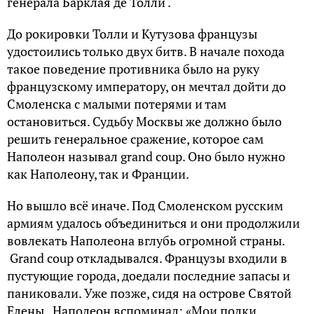
генерала Барклая де Толли .
До рокировки Толли и Кутузова французы
удостоились только двух битв. В начале похода
такое поведение противника было на руку
французскому императору, он мечтал дойти до
Смоленска с малыми потерями и там
остановиться. Судьбу Москвы же должно было
решить генеральное сражение, которое сам
Наполеон называл grand coup. Оно было нужно
как Наполеону, так и Франции.
Но вышло всё иначе. Под Смоленском русским
армиям удалось объединиться и они продолжили
вовлекать Наполеона вглубь огромной страны.
Grand coup откладывался. Французы входили в
пустующие города, доедали последние запасы и
паниковали. Уже позже, сидя на острове Святой
Елены, Наполеон вспоминал: «Мои полки,