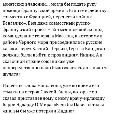
азиатских владений… могла бы подать руку
помощи французской армии в Египте и, действуя
совместно с Францией, перенести войну в
Бенгалию». Был даже совместный русско-
французский проект – 35 тысячное войско под
командование генерала Массена, к которому в
районе Черного моря присоединялись русские
казаки, через Каспий, Персию, Герат и Кандагар
должны были выйти к провинциям Индии. А в
сказочной стране союзникам уже
непосредственно надо было «хватать англичан за
щулята».
Известны слова Наполеона, уже во время его
ссылки на остров Святой Елены, которые он
сказал приставленному к нему врачу-ирландцу
Барри Эдварду О`Мира: «Если бы Павел остался
жив, вы бы уже потеряли Индию».