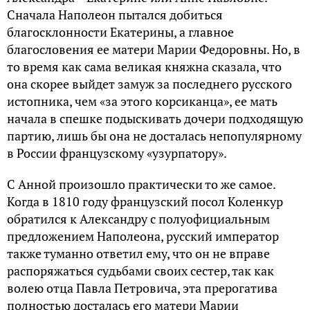
Сначала Наполеон пытался добиться
благосклонности Екатерины, а главное
благословения ее матери Марии Федоровны. Но, в
то время как сама великая княжна сказала, что
она скорее выйдет замуж за последнего русского
истопника, чем «за этого корсиканца», ее мать
начала в спешке подыскивать дочери подходящую
партию, лишь бы она не досталась непопулярному
в России французскому «узурпатору».
С Анной произошло практически то же самое.
Когда в 1810 году французский посол Коленкур
обратился к Александру с полуофициальным
предложением Наполеона, русский император
также туманно ответил ему, что он не вправе
распоряжаться судьбами своих сестер, так как
волею отца Павла Петровича, эта прерогатива
полностью досталась его матери Марии