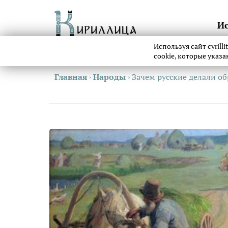
И
Используя сайт cyrill
cookie, которые указ
Главная
›
Народы
›
Зачем русские делали о