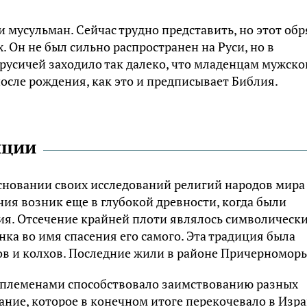
 мусульман. Сейчас трудно представить, но этот обр
. Он не был сильно распространен на Руси, но в
русичей заходило так далеко, что младенцам мужско
после рождения, как это и предписывает Библия.
иции
основании своих исследований религий народов мира
ния возник еще в глубокой древности, когда были
я. Отсечение крайней плоти являлось символическ
ка во имя спасения его самого. Эта традиция была
ов и
колхов
. Последние жили в районе Причерноморь
 племенами способствовало заимствованию разных
зание, которое в конечном итоге перекочевало в Изр