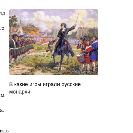
яд
го
В какие игры играли русские
монархи
им
я.
аиль