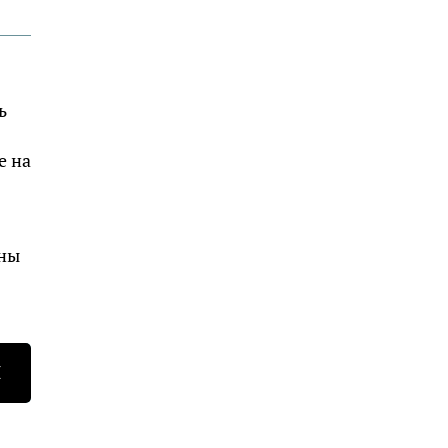
ь
е на
жны
.
Н