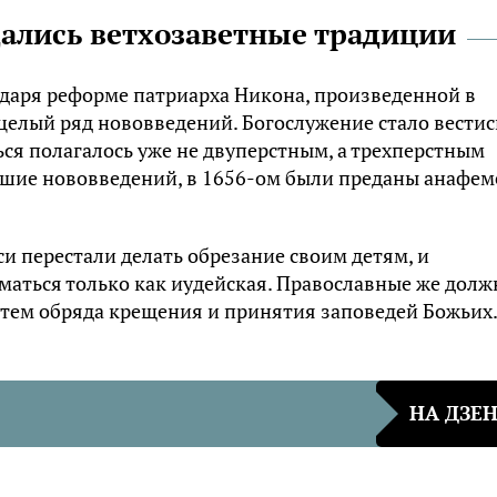
дались ветхозаветные традиции
даря реформе патриарха Никона, произведенной в
 целый ряд нововведений. Богослужение стало вестис
ься полагалось уже не
двуперстным
, а трехперстным
вшие нововведений, в 1656-ом были преданы анафем
и перестали делать обрезание своим детям, и
маться только как иудейская. Православные же дол
утем обряда крещения и принятия заповедей Божьих
НА ДЗЕ