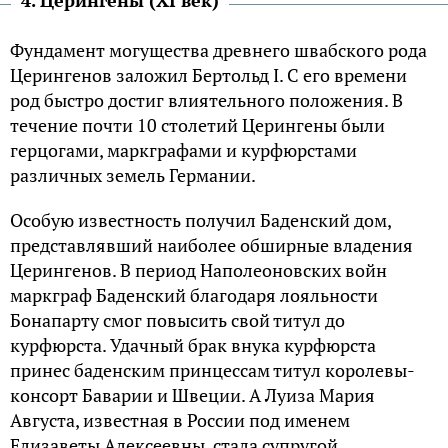
Фундамент могущества древнего швабского рода
Церингенов заложил Бертольд I. С его времени
род быстро достиг влиятельного положения. В
течение почти 10 столетий Церингены были
герцогами, маркграфами и курфюрстами
различных земель Германии.
Особую известность получил Баденский дом,
представлявший наиболее обширные владения
Церингенов. В период Наполеоновских войн
маркграф Баденский благодаря лояльности
Бонапарту смог повысить свой титул до
курфюрста. Удачный брак внука курфюрста
принес баденским принцессам титул королевы-
консорт Баварии и Швеции. А Луиза Мария
Августа, известная в России под именем
Елизаветы Алексеевны, стала супругой