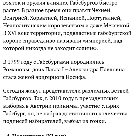
взяток и оружия влияние Габсбургов быстро
растет. В разное время они правят Чехией,
Венгрией, Хорватией, Испанией, Португалией,
Неаполитанским королевством и даже Мексикой.
В XVI веке территории, подвластные габсбургской
короне справедливо называли «империей, над
которой никогда не заходит солнце».
В 1799 году с Габсбургами породнились
Романовы: дочь Павла I – Александра Павловна
стала женой эрцгерцога Иосифа.
Сегодня живут представители различных ветвей
Габсбургов. Так, в 2010 году в президентских
выборах в Австрии принимал участие Ульрих
Габсбург, но, не набрав достаточного количества
подписей избирателей, выбыл из гонки.
4. Церингены (XI век)