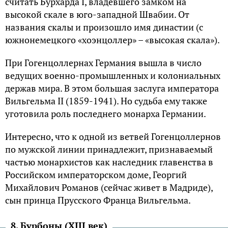
считать Бурхарда I, владевшего замком на
высокой скале в юго-западной Швабии. От
названия скалы и произошло имя династии (с
южнонемецкого «хоэнцоллер» – «высокая скала»).
При Гогенцоллернах Германия вышла в число
ведущих военно-промышленных и колониальных
держав мира. В этом большая заслуга императора
Вильгельма II (1859-1941). Но судьба ему также
уготовила роль последнего монарха Германии.
Интересно, что к одной из ветвей Гогенцоллернов
по мужской линии принадлежит, признаваемый
частью монархистов как наследник главенства в
Российском императорском доме, Георгий
Михайлович Романов (сейчас живет в Мадриде),
сын принца Прусского Франца Вильгельма.
8. Бурбоны (XIII век)