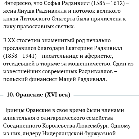
Интересно, что Софья Радзивилл (1585—1612) –
жена Януша Радзивилла и потомок великого
князя Литовского Ольгерта была причислена к
лику православных святых.
В XX столетии знаменитый род печально
прославился благодаря Екатерине Радзивилл
(1858—1941) – писательнице и аферистке,
отсидевшей в тюрьме за мошенничество. Один из
известнейших современных Радзивиллов –
польский финансист Мацей Радзивилл.
10. Оранские (XVI век)
Принцы Оранские в свое время были членами
влиятельного олигархического семейства
Соединенного Королевства Люксембург. Одному
из них, лидеру Нидерландской буржуазной