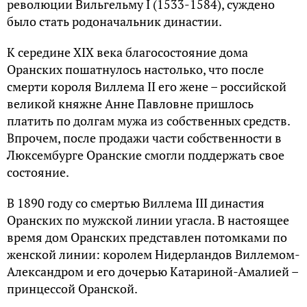
революции Вильгельму I (1533-1584), суждено
было стать родоначальник династии.
К середине XIX века благосостояние дома
Оранских пошатнулось настолько, что после
смерти короля Виллема II его жене – российской
великой княжне Анне Павловне пришлось
платить по долгам мужа из собственных средств.
Впрочем, после продажи части собственности в
Люксембурге Оранские смогли поддержать свое
состояние.
В 1890 году со смертью Виллема III династия
Оранских по мужской линии угасла. В настоящее
время дом Оранских представлен потомками по
женской линии: королем Нидерландов Виллемом-
Александром и его дочерью Катариной-Амалией –
принцессой Оранской.