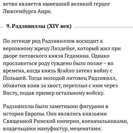
ветви является нынешний великий герцог
Люксембурга Анри.
9. Радзивиллы (XIV век)
По легенде род Радзивиллов восходит к
верховному жрецу Лиздейке, который жил при
дворе литовского князя Гедимина. Однако
прославиться роду суждено было позже – во
времена, когда князь Ягайло затеял войну с
Польшей. Тогда молодой литовец Радзивилл,
обхватив коня за хвост, переплыл с ним через
Вислу, подав пример остальному войску.
Радзивиллы были заметными фигурами в
истории Европы. Они являлись князьями
Священной Римской империи, военачальниками,
владельцами мануфактур, меценатами.