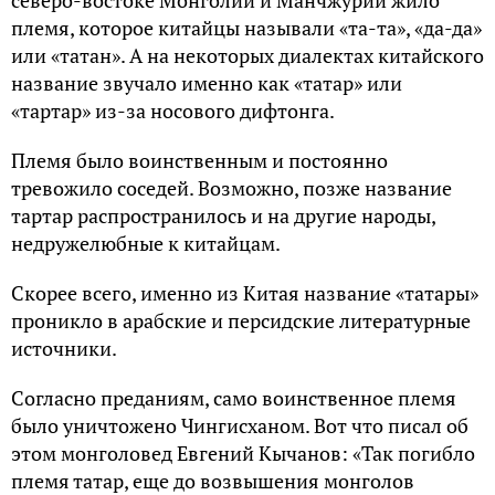
северо-востоке Монголии и Манчжурии жило
племя, которое китайцы называли «та-та», «да-да»
или «татан». А на некоторых диалектах китайского
название звучало именно как «татар» или
«тартар» из-за носового дифтонга.
Племя было воинственным и постоянно
тревожило соседей. Возможно, позже название
тартар распространилось и на другие народы,
недружелюбные к китайцам.
Скорее всего, именно из Китая название «татары»
проникло в арабские и персидские литературные
источники.
Согласно преданиям, само воинственное племя
было уничтожено Чингисханом. Вот что писал об
этом монголовед Евгений Кычанов: «Так погибло
племя татар, еще до возвышения монголов