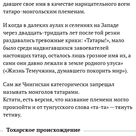
давшее свое имя в качестве нарицательного всем
татаро-монгольским племенам.
И когда в далеких аулах и селениях на Западе
через двадцать-тридцать лет после той резни
раздавались тревожные крики: «Татары!», мало
было среди надвигавшихся завоевателей
настоящих татар, осталось лишь грозное имя их, а
сами они давно лежали в земле родного улуса»
(«Жизнь Темучжина, думавшего покорить мир»).
Сам же Чингисхан категорически запрещал
называть монголов татарами.
Кстати, есть версия, что название племени могло
произойти и от тунгусского слова «та-та» — тянуть
тетиву.
Тохарское происхождение