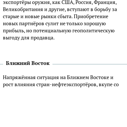
экспортёры оружия, как США, Россия, Франция,
Великобритания и другие, вступают в борьбу за
старые и новые рынки сбыта. Приобретение
новых партнёров сулит не только хорошую
прибыль, но потенциальную геополитическую
выгоду для продавца.
Ближний Восток
Напряжённая ситуация на Ближнем Востоке и
рост влияния стран-нефтеэкспортёров, вкупе со
стремительным увеличением их военных
бюджетов делает рынки монархий чрезвычайно
привлекательными.
Традиционным партнёром Саудовской Аравии и
ОАЭ являются США, заключившее знаменитые