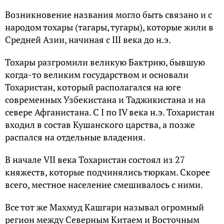
Возникновение названия могло быть связано и с
народом тохары (тагары, тугары), которые жили в
Средней Азии, начиная с III века до н.э.
Тохары разгромили великую Бактрию, бывшую
когда-то великим государством и основали
Тохаристан, который располагался на юге
современных Узбекистана и Таджикистана и на
севере Афганистана. С I по IV века н.э. Тохаристан
входил в состав Кушанского царства, а позже
распался на отдельные владения.
В начале VII века Тохаристан состоял из 27
княжеств, которые подчинялись тюркам. Скорее
всего, местное население смешивалось с ними.
Все тот же Махмуд Кашгари называл огромный
регион между Северным Китаем и Восточным