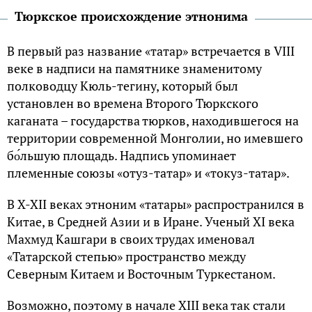
Тюркское происхождение этнонима
В первый раз название «татар» встречается в VIII
веке в надписи на памятнике знаменитому
полководцу Кюль-тегину, который был
установлен во времена Второго Тюркского
каганата – государства тюрков, находившегося на
территории современной Монголии, но имевшего
бо́льшую площадь. Надпись упоминает
племенные союзы «отуз-татар» и «токуз-татар».
В X-XII веках этноним «татары» распространился в
Китае, в Средней Азии и в Иране. Ученый XI века
Махмуд Кашгари в своих трудах именовал
«Татарской степью» пространство между
Северным Китаем и Восточным Туркестаном.
Возможно, поэтому в начале XIII века так стали