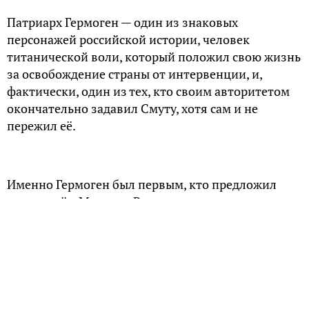
Патриарх Гермоген — один из знаковых
персонажей российской истории, человек
титанической воли, который положил свою жизнь
за освобождение страны от интервенции, и,
фактически, один из тех, кто своим авторитетом
окончательно задавил Смуту, хотя сам и не
пережил её.
Именно Гермоген был первым, кто предложил
стать царём Михаилу Романову, что также сыграло
важнейшую роль в восстановлении на Руси
законности и порядка.
Он родился в 1530 году, и на момент
патриаршества ему было уже 76 лет.
Предстоятелем Русской Церкви он стал в самые