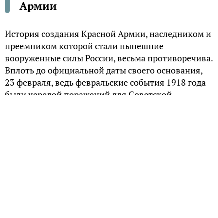
Армии
История создания Красной Армии, наследником и
преемником которой стали нынешние
вооруженные силы России, весьма противоречива.
Вплоть до официальной даты своего основания,
23 февраля, ведь февральские события 1918 года
были чередой поражений для Советской
Республики от Германии.
И завершилось все заключением с ней мирного
договора, о котором и сам Владимир Ленин писал
не иначе, как о «самом тяжелом, угнетательском,
зверском, позорном мире».
На добровольной основе