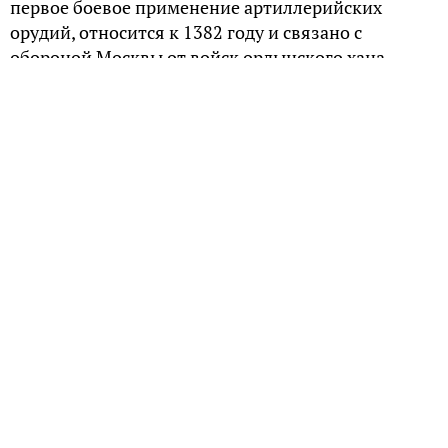
первое боевое применение артиллерийских
орудий, относится к 1382 году и связано с
обороной Москвы от войск ордынского хана
Тохтамыша.
Становление артиллерийского искусства на Руси
связано с привлечением иностранных
специалистов, в основном из Европы, но
некоторые историки говорят и о заимствованиях
из стран Востока. К началу XV века русские войска
уже научились основным навыкам
артиллерийского дела.
Развитие артиллерии при Иване Третьем
Несмотря на то, что к моменту окончательного
собирания Русских земель и царствования