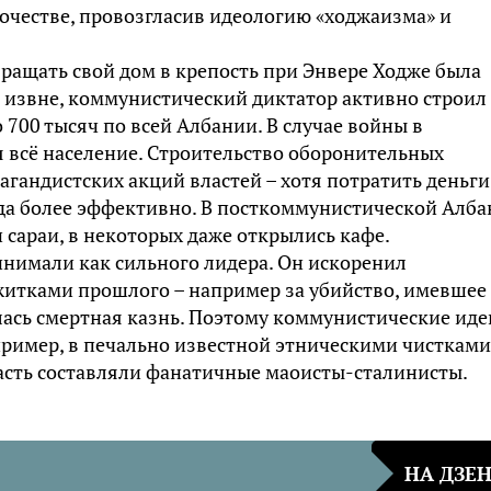
ночестве, провозгласив идеологию «ходжаизма» и
ращать свой дом в крепость при Энвере Ходже была
я извне, коммунистический диктатор активно строил
 700 тысяч по всей Албании. В случае войны в
 всё население. Строительство оборонительных
агандистских акций властей – хотя потратить деньги
уда более эффективно. В посткоммунистической Алб
 сараи, в некоторых даже открылись кафе.
инимали как сильного лидера. Он искоренил
ежитками прошлого – например за убийство, имевшее
лась смертная казнь. Поэтому коммунистические иде
пример, в печально известной этническими чистками
асть составляли фанатичные маоисты-сталинисты.
НА ДЗЕ