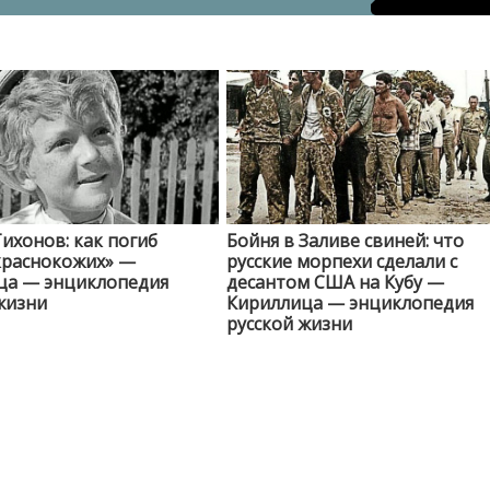
ихонов: как погиб
Бойня в Заливе свиней: что
краснокожих» —
русские морпехи сделали с
ца — энциклопедия
десантом США на Кубу —
жизни
Кириллица — энциклопедия
русской жизни