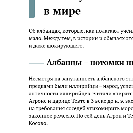
в мире
Об албанцах, которые, как полагают учён
мало. Между тем, в истории и обычаях э
и даже шокирующего.
Албанцы – потомки п
Несмотря на запутанность албанского этн
предками были иллирийцы – народ, успеш
античности иллирийцев считали «пиратс
Агроне и царице Тевте в 3 веке до н. э. 
на требования соседей утихомирить морск
законное ремесло. По сей день Агрон и Т
Косово.