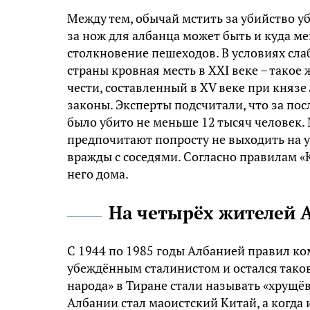
Между тем, обычай мстить за убийство у
за нож для албанца может быть и куда м
столкновение пешеходов. В условиях сл
страны кровная месть в XXI веке – такое 
чести, составленный в XV веке при князе
законы. Эксперты подсчитали, что за по
было убито не меньше 12 тысяч человек.
предпочитают попросту не выходить на ул
вражды с соседями. Согласно правилам «К
него дома.
На четырёх жителей 
С 1944 по 1985 годы Албанией правил к
убеждённым сталинистом и остался таков
народа» в Тиране стали называть «хрущ
Албании стал маоистский Китай, а когда 