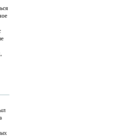
ься
ное
с
ые
,
был
в
ных