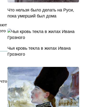
Что нельзя было делать на Руси,
пока умерший был дома
нают
ого
Чья кровь текла в жилах Ивана
Грозного
 что
о