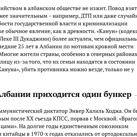
бийством в албанском обществе не изжит. Повод взят
енее значительным – например, ДТП или даже случай
абости государственной власти и криминализации
же обычное явление, как в древности. «Канун» (кодек
 Леке III Дукаджини) более актуален, чем официальн
следние 25 лет в Албании по мотивам кровной мести
 Многие жители страны, особенно в северных районах
ицу из-за того, что их семьи находятся в состоянии
ануна», убить противника можно везде, только не у
Албании приходится один бункер
оммунистический диктатор Энвер Халиль Ходжа. Он 
ым после XX съезда КПСС, порвав с Москвой. «Враго
ёвцами». На долгие годы единственным союзником
и китайцы в 1970-х годах отказались от ортодоксаль