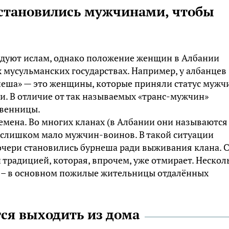
становились мужчинами, чтобы
дуют ислам, однако положение женщин в Албании
х мусульманских государствах. Например, у албанцев
неша» — это женщины, которые приняли статус мужч
и. В отличие от так называемых «транс-мужчин»
твенницы.
ремена. Во многих кланах (в Албании они называются
ь слишком мало мужчин-воинов. В такой ситуации
очери становились бурнеша ради выживания клана. 
 традицией, которая, впрочем, уже отмирает. Нескол
я – в основном пожилые жительницы отдалённых
ся выходить из дома