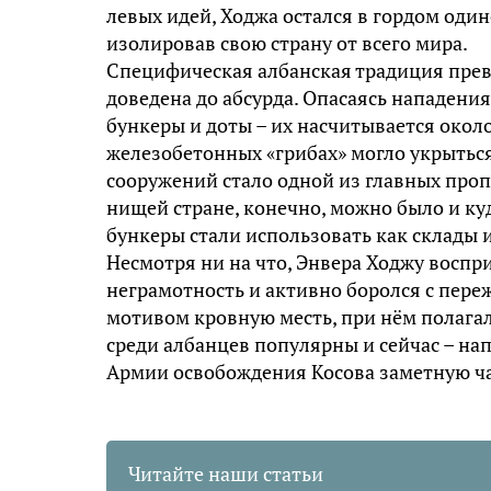
левых идей, Ходжа остался в гордом оди
изолировав свою страну от всего мира.
Специфическая албанская традиция прев
доведена до абсурда. Опасаясь нападени
бункеры и доты – их насчитывается около
железобетонных «грибах» могло укрыться
сооружений стало одной из главных проп
нищей стране, конечно, можно было и к
бункеры стали использовать как склады и
Несмотря ни на что, Энвера Ходжу воспр
неграмотность и активно боролся с пер
мотивом кровную месть, при нём полага
среди албанцев популярны и сейчас – на
Армии освобождения Косова заметную ч
Читайте наши статьи