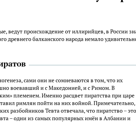
ые, ведут происхождение от иллирийцев, в России з
того древнего балканского народа немало удивительн
иратов
огенеза, сами они не сомневаются в том, что их
но воевавший и с Македонией, и с Римом. В
ким» племенем. Именно расцвет пиратства при царе
заставил римлян пойти на них войной. Примечательно,
их разбойников Тевта отвечала, что пиратство – эт
евта – одни из самых популярных имён в Албании и