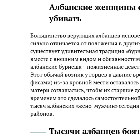
Албанские женщины 
убивать
Большинство верующих албанцев испове
сильно отличается от положения в други
существует удивительная традиция «бур
вместе с внешним видом и обязанностям
албанские бурнеша – пожизненные девс
Этот обычай возник у горцев в давние в
фисами) из-за кровной мести оставалос
матери соглашались, чтобы их старшие д
временем это сделалось самостоятельной
тысяч албанских «жено-мужчин» сегодн
районов.
Тысячи албанцев боят