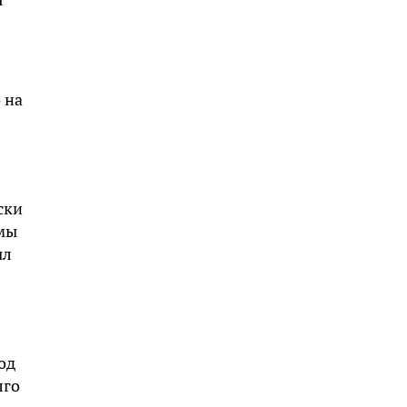
 на
ски
Ямы
ыл
од
лго