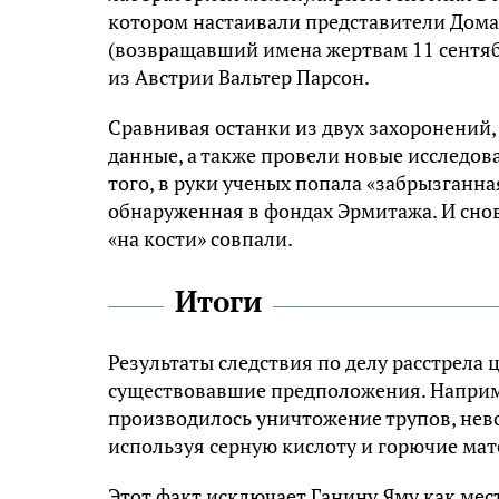
котором настаивали представители Дома
(возвращавший имена жертвам 11 сентяб
из Австрии Вальтер Парсон.
Сравнивая останки из двух захоронений,
данные, а также провели новые исследов
того, в руки ученых попала «забрызганна
обнаруженная в фондах Эрмитажа. И снов
«на кости» совпали.
Итоги
Результаты следствия по делу расстрела
существовавшие предположения. Наприме
производилось уничтожение трупов, нев
используя серную кислоту и горючие мат
Этот факт исключает Ганину Яму как мес