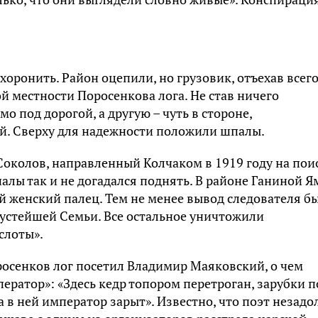
оронить. Район оцепили, но грузовик, отъехав всего
й местности Поросенкова лога. Не став ничего
о под дорогой, а другую – чуть в стороне,
ой. Сверху для надежности положили шпалы.
 Соколов, направленный Колчаком в 1919 году на пои
алы так и не догадался поднять. В районе Ганиной 
 женский палец. Тем не менее вывод следователя б
вгустейшей Семьи. Все остальное уничтожили
слоты».
росенков лог посетил Владимир Маяковский, о чем
ератор»: «Здесь кедр топором перетроган, зарубки п
а в ней император зарыт». Известно, что поэт незадо