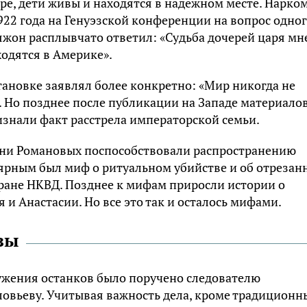
ре, дети живы и находятся в надежном месте. Нарко
1922 года на Генуэзской конференции на вопрос одно
яжон расплывчато ответил: «Судьба дочерей царя мн
аходятся в Америке».
тановке заявлял более конкретно: «Мир никогда не
». Но позднее после публикации на Западе материало
изнали факт расстрела императорской семьи.
зни Романовых поспособствовали распространению
ярным был миф о ритуальном убийстве и об отрезан
хране НКВД. Позднее к мифам приросли истории о
 и Анастасии. Но все это так и осталось мифами.
зы
ружения останков было поручено следователю
овьеву. Учитывая важность дела, кроме традиционн