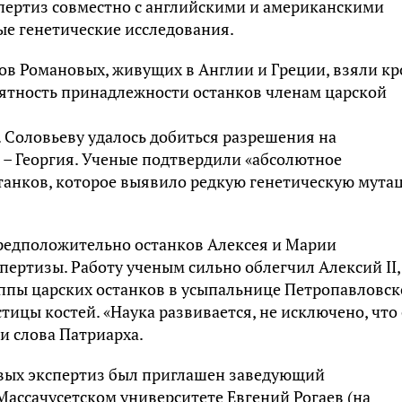
пертиз совместно с английскими и американскими
е генетические исследования.
ов Романовых, живущих в Англии и Греции, взяли кр
роятность принадлежности останков членам царской
 Соловьеву удалось добиться разрешения на
 – Георгия. Ученые подтвердили «абсолютное
танков, которое выявило редкую генетическую мута
предположительно останков Алексея и Марии
пертизы. Работу ученым сильно облегчил Алексий II,
ппы царских останков в усыпальнице Петропавловск
тицы костей. «Наука развивается, не исключено, что
и слова Патриарха.
овых экспертиз был приглашен заведующий
ассачусетском университете Евгений Рогаев (на