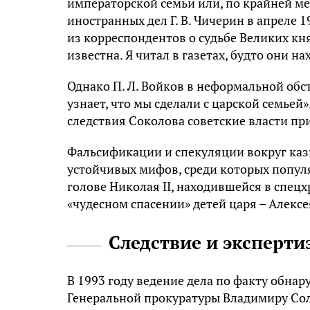
императорской семьи или, по крайней ме
иностранных дел Г. В. Чичерин в апреле 
из корреспондентов о судьбе Великих кн
известна. Я читал в газетах, будто они н
Однако П. Л. Войков в неформальной обс
узнает, что мы сделали с царской семьей
следствия Соколова советские власти пр
Фальсификации и спекуляции вокруг ка
устойчивых мифов, среди которых попул
голове Николая II, находившейся в спец
«чудесном спасении» детей царя – Алексея
Следствие и эксперти
В 1993 году ведение дела по факту обна
Генеральной прокуратуры Владимиру Сол