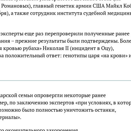
 Романовых), главный генетик армии США Майкл Ко
ря), а также сотрудник института судебной медицин
 эксперты еще раз перепроверили полученные ранее
ания – прежние результаты были подтверждены. Бол
я кровью рубаха» Николая II (инцидент в Оцу),
а положительный ответ: генотипы царя «на крови» 
 царской семьи опровергли некоторые ранее
р, по заключению экспертов «при условиях, в кото
озможно было полностью уничтожить останки,
ериалы».
то окончательного захоронения.