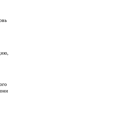
овь
цию,
ого
 они