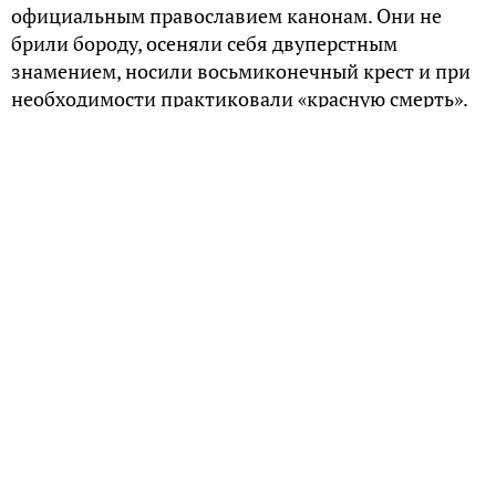
официальным православием канонам. Они не
брили бороду, осеняли себя двуперстным
знамением, носили восьмиконечный крест и при
необходимости практиковали «красную смерть».
«Красная смерть»
Упоминание о загадочной «красной смерти»
можно отыскать в статье этнографа Дмитрия
Зеленина «Красная смерть русских
старообрядцев». В ней автор фиксирует, что у
староверов, проживавших Елабужском и
Сарапульском уездах, тяжелобольных членов
общины сначала крестили, а потом душили
красной подушкой..