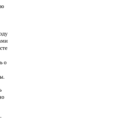
ою
оду
ами
сте
ь о
ы.
ь
но
–