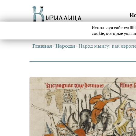
И
Используя сайт cyrill
cookie, которые указ
Главная
›
Народы
›
Народ мынгу: как европ