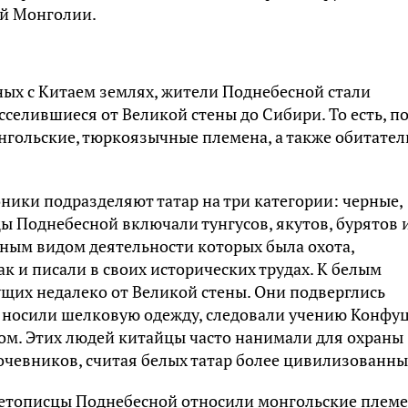
й Монголии.
ных с Китаем землях, жители Поднебесной стали
сселившиеся от Великой стены до Сибири. То есть, п
нгольские, тюркоязычные племена, а также обитател
ники подразделяют татар на три категории: черные,
цы Поднебесной включали тунгусов, якутов, бурятов 
вным видом деятельности которых была охота,
к и писали в своих исторических трудах. К белым
ущих недалеко от Великой стены. Они подверглись
 носили шелковую одежду, следовали учению Конфуц
м. Этих людей китайцы часто нанимали для охраны
очевников, считая белых татар более цивилизованн
 летописцы Поднебесной относили монгольские племе