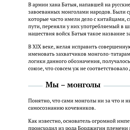
В армии хана Батыя, напавшей на русские
завоеванных монголами народов. Были ср
которые часто имели дело с китайцами, 
пути, переняли у них употребляемый в ш
нашествия войск Батыя такое название 
В XIX веке, желая исправить совершенну
именовать захватчиков монголо-татарам
логики данного обозначения, получалось,
союзе, что совсем уж не соответствовало
Мы – монголы
Понятно, что сами монголы ни за что и н
самосознанию кочевников.
Как известно, основатель огромной импе
происходил из рода Борджигин племени 