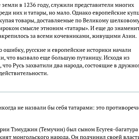
 земли в 1236 году, служили представители многих
еди них и татары, но мало. Однако европейские куп
скупая товары, доставляемые по Великому шелковом
ироком смысле этноним «татары». И еще до знамени
закрепилось за всеми кочевниками, живущими Азии.
ю ошибку, русские и европейские историки начали
и, что вызвало еще большую путаницу. Исходя из
 что Русь захватили два народа, состоящие в дружн
 действительности.
икогда не назвали бы себя татарами: это противореч
рии Тэмуджин (Темучин) был сыном Есугея-багатура
кият монгольского народа. Он подчинил своей власт