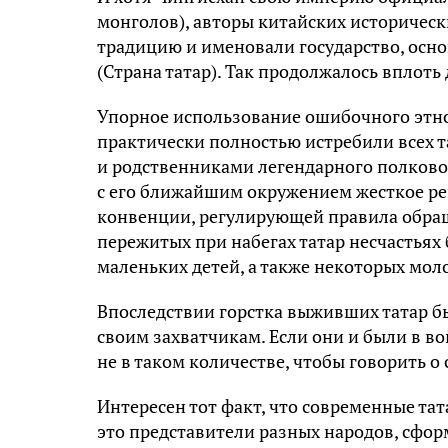
монголов), авторы китайских историчес
традицию и именовали государство, осн
(Страна татар). Так продолжалось вплоть 
Упорное использование ошибочного этно
практически полностью истребили всех т
и родственниками легендарного полковод
с его ближайшим окружением жесткое ре
конвенции, регулирующей правила обраще
пережитых при набегах татар несчастьях
маленьких детей, а также некоторых мо
Впоследствии горстка выживших татар б
своим захватчикам. Если они и были в вой
не в таком количестве, чтобы говорить о
Интересен тот факт, что современные тат
это представители разных народов, сфор