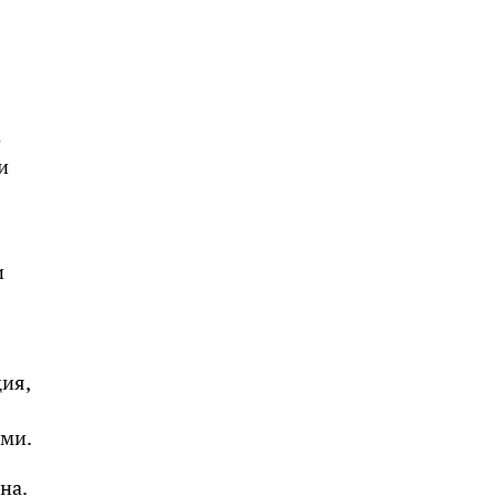
о
и
и
ия,
ыми.
на.