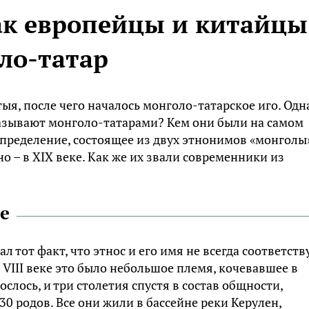
ак европейцы и китайцы
ло-татар
атыя, после чего началось монголо-татарское иго. Одн
называют монголо-татарами? Кем они были на самом
определение, состоящее из двух этнонимов «монголы
о – в XIX веке. Как же их звали современники из
е
 тот факт, что этнос и его имя не всегда соответст
В VIII веке это было небольшое племя, кочевавшее в
слось, и три столетия спустя в состав общности,
0 родов. Все они жили в бассейне реки Керулен,