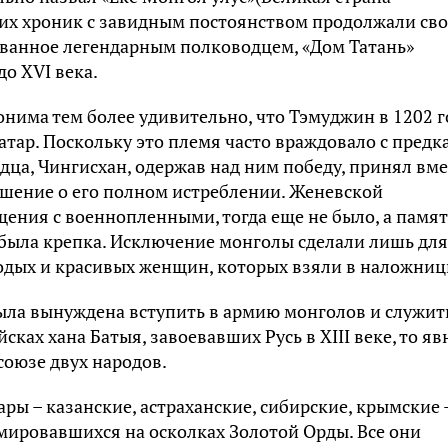
ких хроник с завидным постоянством продолжали св
ованное легендарным полководцем, «Дом Татань»
до XVI века.
нима тем более удивительно, что Тэмуджин в 1202 г
атар. Поскольку это племя часто враждовало с предк
ца, Чингисхан, одержав над ним победу, принял вме
шение о его полном истреблении. Женевской
ния с военнопленными, тогда еще не было, а памят
 была крепка. Исключение монголы сделали лишь для
лодых и красивых женщин, которых взяли в наложниц
ыла вынуждена вступить в армию монголов и служит
сках хана Батыя, завоевавших Русь в XIII веке, то яв
 союзе двух народов.
ары – казанские, астраханские, сибирские, крымские 
мировавшихся на осколках Золотой Орды. Все они