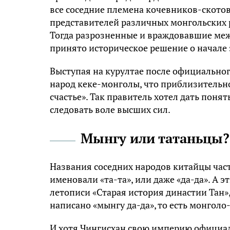
все соседние племена кочевников-скотово
представителей различных монгольских р
Тогда разрозненные и враждовавшие меж
принято историческое решение о начале 
Выступая на курултае после официальног
народ кеке-монголы, что приблизительно
счастье». Так правитель хотел дать поня
следовать воле высших сил.
Мынгу или татаньцы?
Названия соседних народов китайцы част
именовали «та-та», или даже «да-да». А
летописи «Старая история династии Тан»
написано «мынгу да-да», то есть монголо-
И хотя Чингисхан свою империю официал