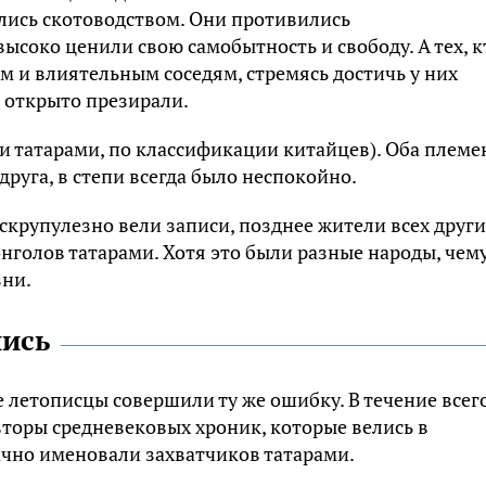
лись скотоводством. Они противились
ысоко ценили свою самобытность и свободу. А тех, к
м и влиятельным соседям, стремясь достичь у них
 открыто презирали.
и татарами, по классификации китайцев). Оба племе
друга, в степи всегда было неспокойно.
скрупулезно вели записи, позднее жители всех други
нголов татарами. Хотя это были разные народы, чем
зни.
лись
е летописцы совершили ту же ошибку. В течение всег
торы средневековых хроник, которые велись в
ачно именовали захватчиков татарами.