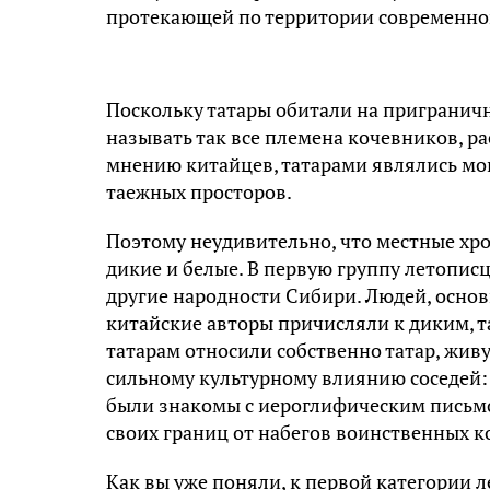
протекающей по территории современно
Поскольку татары обитали на пригранич
называть так все племена кочевников, ра
мнению китайцев, татарами являлись мо
таежных просторов.
Поэтому неудивительно, что местные хро
дикие и белые. В первую группу летопис
другие народности Сибири. Людей, осно
китайские авторы причисляли к диким, та
татарам относили собственно татар, жив
сильному культурному влиянию соседей:
были знакомы с иероглифическим письмо
своих границ от набегов воинственных к
Как вы уже поняли, к первой категории