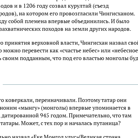
дов и в 1206 году созвал курултай (съезд
одов), на котором его провозгласили Чингисханом.
ду собой племена впервые объединились. И было
захватнических походов на земли других народов.
о принятия верховной власти, Чингисхан назвал сво
 можно перевести как «счастье небес» или «небесное
ть своим подданным, что под его властью монголы бу
о коверкали, переиначивали. Поэтому татар они
 этноним «мынгу» (монголы) впервые упоминается в
, датированной 945 годом. Примечательно, что там
татары. Может, с тех пор и началась путаница?
ьно назвал «Еке Монгол улус»(Великая страна