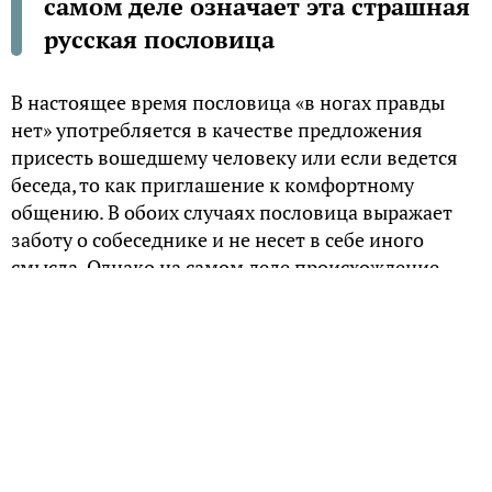
самом деле означает эта страшная
русская пословица
В настоящее время пословица «в ногах правды
нет» употребляется в качестве предложения
присесть вошедшему человеку или если ведется
беседа, то как приглашение к комфортному
общению. В обоих случаях пословица выражает
заботу о собеседнике и не несет в себе иного
смысла. Однако на самом деле происхождение
данной пословицы связывают с жестокими
наказаниями, которые применялись на Руси.
Первая версия происхождения пословицы
Большинство языковедов связывают зарождение
пословицы «в ногах правды нет» с взысканием
правды – правежом, который использовался на