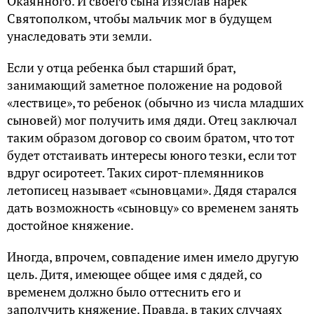
Окаянного. И своего сына Изяслав нарек
Святополком, чтобы мальчик мог в будущем
унаследовать эти земли.
Если у отца ребенка был старший брат,
занимающий заметное положение на родовой
«лествице», то ребенок (обычно из числа младших
сыновей) мог получить имя дяди. Отец заключал
таким образом договор со своим братом, что тот
будет отстаивать интересы юного тезки, если тот
вдруг осиротеет. Таких сирот-племянников
летописец называет «сыновцами». Дядя старался
дать возможность «сыновцу» со временем занять
достойное княжение.
Иногда, впрочем, совпадение имен имело другую
цель. Дитя, имеющее общее имя с дядей, со
временем должно было оттеснить его и
заполучить княжение. Правда, в таких случаях