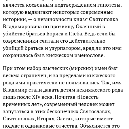
является косвенным подтверждением гипотезы,
которую выдвигают некоторые современные
историки, — о невиновности князя Святополка
Владимировича по прозвищу Окаянный в
убийстве братьев Бориса и Глеба. Ведь если бы
современники считали его действительно
убийцей братьев и узурпатором, вряд ли это имя
сохранилось бы в княжеском именослове.
При этом набор языческих (мирских) имен был
весьма ограничен, и за пределами княжеского
рода ими практически не пользовались. Так, имя
Владимир стали давать детям некняжеского рода
лишь после XIV века. Почитав «Повесть
временных лет», современный человек может
запутаться в этих бесконечных Святославах,
Святополках, Игорях, Олегах, которые имеют
подчас и одинаковые отчества. Объясняется это