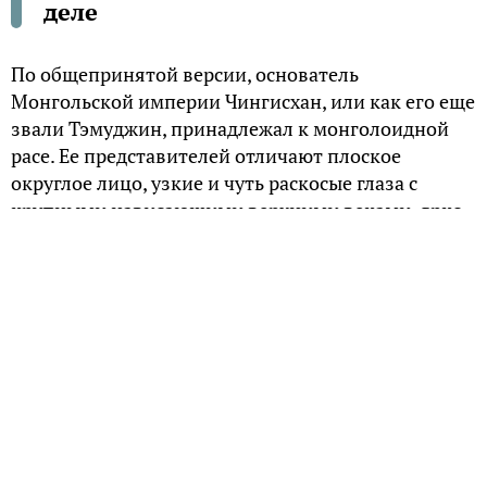
деле
По общепринятой версии, основатель
Монгольской империи Чингисхан, или как его еще
звали Тэмуджин, принадлежал к монголоидной
расе. Ее представителей отличают плоское
округлое лицо, узкие и чуть раскосые глаза с
крупными нависающими верхними веками, ярко
выраженные скулы и желтоватый оттенок кожи.
Монголоидам присущи очень темные (нередко
иссиня-черные) прямые волосы и темные глаза.
Волосяной покров на теле очень незначительный.
Обычно так изображают и Чингисхана. Как
подавляющее большинство кочевников и
наездников, он был невысокого роста. Поскольку