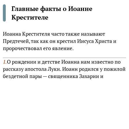
Главные факты о Иоанне
Крестителе
Иоанна Крестителя часто также называют
Предтечей, так как он крестил Иисуса Христа и
пророчествовал его явление.
1.
О рождении и детстве Иоанна нам известно по
рассказу апостола Луки. Иоанн родился у пожилой
бездетной пары — священника Захарии и
праведной Елисаветы (родственницы Девы
Марии). Архангел Гавриил, явившись Захарии в
храме, возвестил о рождении у него сына, Захария
выразил недоверие ангелу, и за это тот покарал
его немотой. Когда Дева Мария узнала, что её
родственница Елисавета беременна, она пришла
навестить ее, и «когда Елисавета услышала