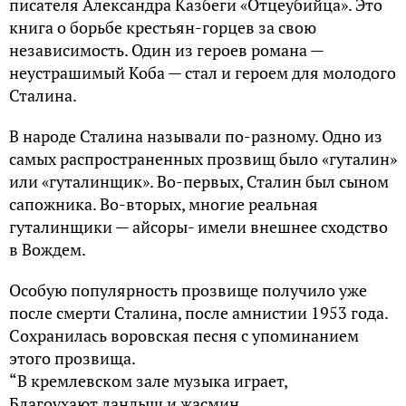
писателя Александра Казбеги «Отцеубийца». Это
книга о борьбе крестьян-горцев за свою
независимость. Один из героев романа —
неустрашимый Коба — стал и героем для молодого
Сталина.
В народе Сталина называли по-разному. Одно из
самых распространенных прозвищ было «гуталин»
или «гуталинщик». Во-первых, Сталин был сыном
сапожника. Во-вторых, многие реальная
гуталинщики — айсоры- имели внешнее сходство
в Вождем.
Особую популярность прозвище получило уже
после смерти Сталина, после амнистии 1953 года.
Сохранилась воровская песня с упоминанием
этого прозвища.
“В кремлевском зале музыка играет,
Благоухают ландыш и жасмин,