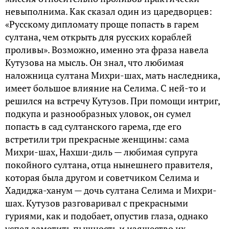
невыполнима. Как сказал один из царедворцев:
«Русскому дипломату проще попасть в гарем
султана, чем открыть для русских кораблей
проливы». Возможно, именно эта фраза навела
Кутузова на мысль. Он знал, что любимая
наложница султана Михри-шах, мать наследника,
имеет большое влияние на Селима. С ней-то и
решился на встречу Кутузов. При помощи интриг,
подкупа и разнообразных уловок, он сумел
попасть в сад султанского гарема, где его
встретили три прекрасные женщины: сама
Михри-шах, Нахши-диль — любимая супруга
покойного султана, отца нынешнего правителя,
которая была другом и советчиком Селима и
Хадиджа-ханум — дочь султана Селима и Михри-
шах. Кутузов разговаривал с прекрасными
гуриями, как и подобает, опустив глаза, однако
успел заметить пышность и изящество их