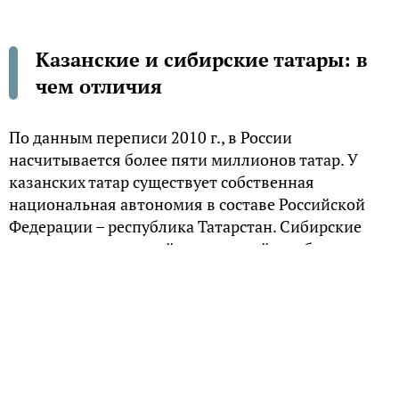
Казанские и сибирские татары: в
чем отличия
По данным переписи 2010 г., в России
насчитывается более пяти миллионов татар. У
казанских татар существует собственная
национальная автономия в составе Российской
Федерации – республика Татарстан. Сибирские
татары национальной автономией не обладают.
Между тем среди них не все хотят называть себя
просто татарами. Около 200 тысяч человек в ходе
переписи указали, что они – именно «сибирские».
И такая позиция имеет обоснование.