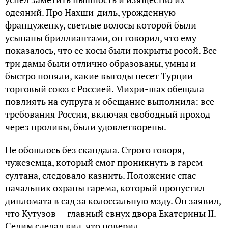
одеяний. Про Нахши-диль, урожденную
француженку, светлые волосы которой были
усыпаны бриллиантами, он говорил, что ему
показалось, что ее косы были покрыты росой. Все
три дамы были отлично образованы, умны и
быстро поняли, какие выгоды несет Турции
торговый союз с Россией. Михри-шах обещала
повлиять на супруга и обещание выполнила: все
требования России, включая свободный проход
через проливы, были удовлетворены.
Не обошлось без скандала. Строго говоря,
чужеземца, который смог проникнуть в гарем
султана, следовало казнить. Положение спас
начальник охраны гарема, который пропустил
дипломата в сад за колоссальную мзду. Он заявил,
что Кутузов — главный евнух двора Екатерины II.
Селим сделал вид, что поверил.