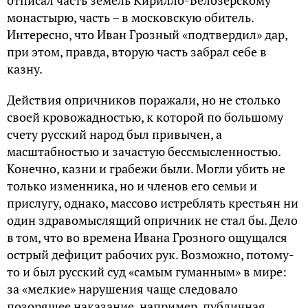
отписал часть земель Кирилло-Белозерскому
монастырю, часть – в московскую обитель.
Интересно, что Иван Грозный «подтвердил» дар,
при этом, правда, вторую часть забрал себе в
казну.
Действия опричников поражали, но не столько
своей кровожадностью, к которой по большому
счету русский народ был привычен, а
масштабностью и зачастую бессмысленностью.
Конечно, казни и грабежи были. Могли убить не
только изменника, но и членов его семьи и
прислугу, однако, массово истреблять крестьян ни
один здравомыслящий опричник не стал бы. Дело
в том, что во времена Ивана Грозного ощущался
острый дефицит рабочих рук. Возможно, потому-
то и был русский суд «самым гуманным» в мире:
за «мелкие» нарушения чаще следовало
позорящее наказание, например, публичная