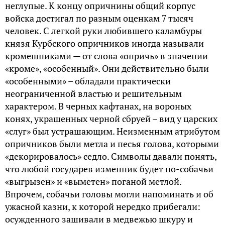
неглупые. К концу опричнины общий корпус
войска достигал по разным оценкам 7 тысяч
человек. С легкой руки любившего каламбуры
князя Курбского опричников иногда называли
кромешниками — от слова «опричь» в значении
«кроме», «особенный». Они действительно были
«особенными» – обладали практически
неограниченной властью и решительным
характером. В черных кафтанах, на вороных
конях, украшенных черной сбруей – вид у царских
«слуг» был устрашающим. Неизменным атрибутом
опричников были метла и песья голова, которыми
«декорировалось» седло. Символы давали понять,
что любой государев изменник будет по-собачьи
«выгрызен» и «выметен» поганой метлой.
Впрочем, собачьи головы могли напоминать и об
ужасной казни, к которой нередко прибегали:
осужденного зашивали в медвежью шкуру и