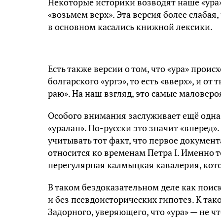
Некоторые историки возводят наше «ура»
«возьмем верх». Эта версия более слаба
в основном касались книжной лексики.
Есть также версии о том, что «ура» проис
болгарского «ургэ», то есть «вверх», и от
раю». На наш взгляд, это самые маловер
Особого внимания заслуживает ещё одна 
«уралан». По-русски это значит «вперед».
учитывать тот факт, что первое докумен
относится ко временам Петра I. Именно т
нерегулярная калмыцкая кавалерия, кото
В таком бездоказательном деле как поис
и без псевдоисторических гипотез. К та
Задорного, уверяющего, что «ура» — не чт