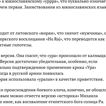
 к южнославянскому «уррра», что буквально означае
я, чем первая. Заимствования из южнославянских язы
ходит от литовского «вираи», что значит «мужчины», 
 тюркского восклицания «Hu Raj», что переводится как 
оятные гипотезы.
версия. Она гласит, что «ура» произошло от калмыцк
 Версия достаточно убедительная, особенно, если
тально подтвержденное применение крика «Ура»
огда в русской армии появилась
рая использовала «уралан» в качестве приветствия.
ки происхождения боевого клича, конечно, не обошл
ковым можно отнести версию «историка» Михаила
о иное, как восхваление египетского бога солнца Ра.