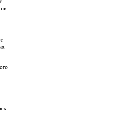
т
ков
от
«в
ого
ось