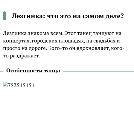
Лезгинка: что это на самом деле?
Лезгинка знакома всем. Этот танец танцуют на
концертах, городских площадях, на свадьбах и
просто на дороге. Кого-то он вдохновляет, кого-
то раздражает.
Особенности танца
У народов Кавказа есть множество общих черт,
обуславливаемых их генетическим сродством –
начиная от знаменитого «горского
темперамента», заканчивая языковой и