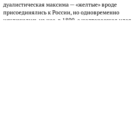
дуалистическая максима — «желтые» вроде
присоединялись к России, но одновременно
исключались из нее, в 1890-е желторосская идея
взбудоражила умы всего кабинета министров. Ее
рассматривали как Drang nach Osten («натиск на
Восток») и рассчитавали, что «Желтороссия»
станет адекватным ответом на «желтую
экспансию».
Миф о «желтой экспансии»
На излете XIX столетия Европа не на шутку
обеспокоилась «желтой опасностью». И уже
видела в кошмарах этакую лаву азиатских
переселенцев. Одним из первых официально
поддержал «желтый миф» кайзер Германии
Вильгельм II и «заразил» «желтой тревогой»
своего двоюродного брата Николая II.