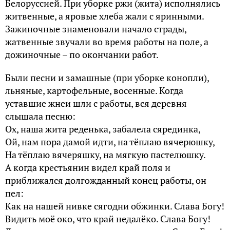
Белоруссией. При уборке ржи (жита) исполнялись
житвенные, а яровые хлеба жали с яринными.
Зажиночные знаменовали начало страды,
жатвенные звучали во время работы на поле, а
дожиночные – по окончании работ.
Были песни и замашные (при уборке конопли),
льняные, картофельные, восенные. Когда
уставшие жнеи шли с работы, вся деревня
слышала песню:
Ох, наша жита реденька, забалела сярединка,
Ой, нам пора дамой идти, на тёплаю вячерюшку,
На тёплаю вячеряшку, на мягкую пастелюшку.
А когда крестьянин видел край поля и
приближался долгожданный конец работы, он
пел:
Как на нашей нивке сягодни обжинки. Слава Богу!
Видить моё око, что край недалёко. Слава Богу!