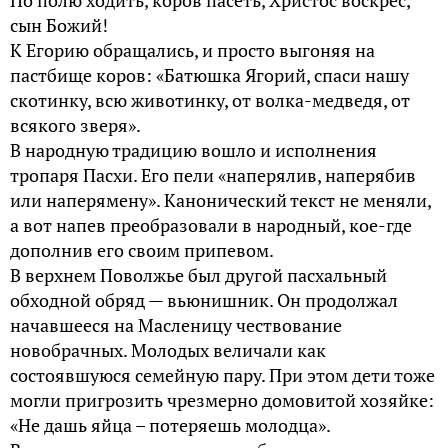
По полю ходить, коров пасеть, Христос воскрес,
сын Божий!
К Егорию обращались, и просто выгоняя на
пастбище коров: «Батюшка Ягорий, спаси нашу
скотинку, всю животинку, от волка-медведя, от
всякого зверя».
В народную традицию вошло и исполнения
тропаря Пасхи. Его пели «наперялив, наперябив
или наперямену». Канонический текст не меняли,
а вот напев преобразовали в народный, кое-где
дополнив его своим припевом.
В верхнем Поволжье был другой пасхальный
обходной обряд — вьюнишник. Он продолжал
начавшееся на Масленицу чествование
новобрачных. Молодых величали как
состоявшуюся семейную пару. При этом дети тоже
могли пригрозить чрезмерно домовитой хозяйке:
«Не дашь яйца – потеряешь молодца».