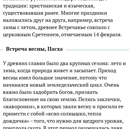
традиции: христианская и языческая,
существовавшая ранее. Многие праздники
наложились друг на друга, например, встреча
зимы с летом, древнее Встречанье совпало с
церковным Сретением, отмечаемым 14 февраля.
Встреча весны, Пасха
У древних славян было два крупных сезона: лето и
зима, когда природа живет и засыпает. Приход
весны имел большое значение, потому что
начинался новый земледельческий цикл. Очень
важно было задобрить богов, призвать
благословение на свою землю. Пелись заклички,
«жаворонки», в которых звали весну и просили ее
принести с собой «ясно солнышко, тепла
дождичка» – того, что нужно для щедрого урожая,
приплода скота. В этот период разрешались даже