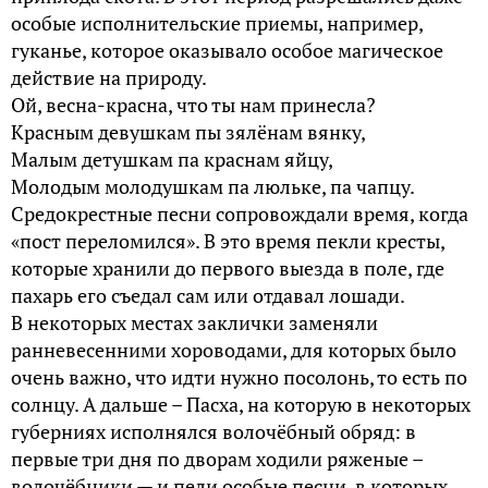
особые исполнительские приемы, например,
гуканье, которое оказывало особое магическое
действие на природу.
Ой, весна-красна, что ты нам принесла?
Красным девушкам пы зялёнам вянку,
Малым детушкам па краснам яйцу,
Молодым молодушкам па люльке, па чапцу.
Средокрестные песни сопровождали время, когда
«пост переломился». В это время пекли кресты,
которые хранили до первого выезда в поле, где
пахарь его съедал сам или отдавал лошади.
В некоторых местах заклички заменяли
ранневесенними хороводами, для которых было
очень важно, что идти нужно посолонь, то есть по
солнцу. А дальше – Пасха, на которую в некоторых
губерниях исполнялся волочёбный обряд: в
первые три дня по дворам ходили ряженые –
волочёбники — и пели особые песни, в которых