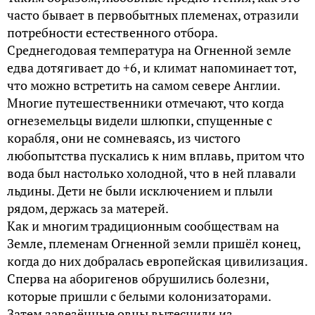
часто бывает в первобытных племенах, отразили
потребности естественного отбора.
Среднегодовая температура на Огненной земле
едва дотягивает до +6, и климат напоминает тот,
что можно встретить на самом севере Англии.
Многие путешественники отмечают, что когда
огнеземельцы видели шлюпки, спущенные с
корабля, они не сомневаясь, из чистого
любопытства пускались к ним вплавь, притом что
вода был настолько холодной, что в ней плавали
льдины. Дети не были исключением и плыли
рядом, держась за матерей.
Как и многим традиционным сообществам на
Земле, племенам Огненной земли пришёл конец,
когда до них добралась европейская цивилизация.
Сперва на аборигенов обрушились болезни,
которые пришли с белыми колонизаторами.
Затем завезённые овцы вытеснили из