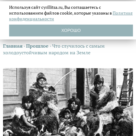
Используя сайт cyrillitsa.ru, Вы соглашаетесь с
использованием файлов
cookie, которые указаны в
Политике
конфиденциальности
ХОРОШО
Главная
›
Прошлое
›
Что случилось с самым
холодоустойчивым народом на Земле