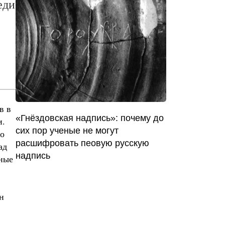
еди
в в
«Гнёздовская надпись»: почему до
и.
сих пор ученые не могут
го
расшифровать пеовую русскую
ад
надпись
жные
н