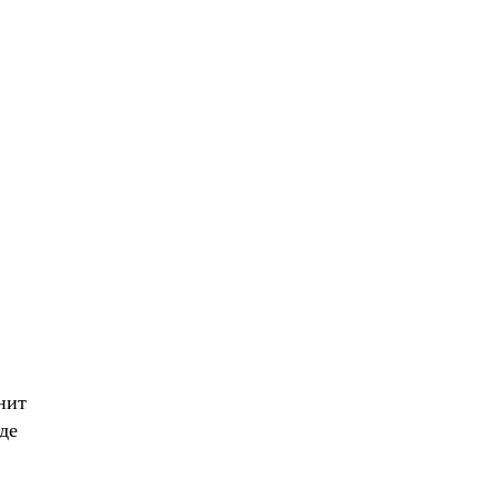
нит
де