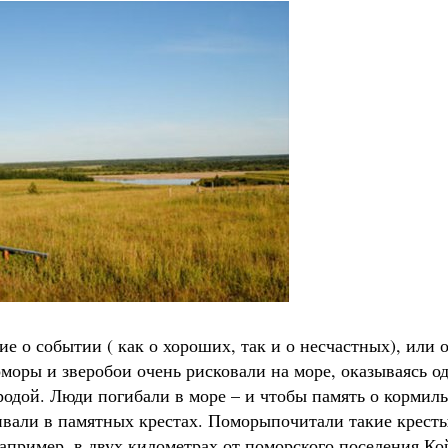
 о событии ( как о хороших, так и о несчастных), или 
оморы и зверобои очень рисковали на море, оказываясь о
родой. Люди погибали в море – и чтобы память о кормил
чивали в памятных крестах. Поморы
почитали такие кресты
например, в двух километрах от поморского поселения Ко