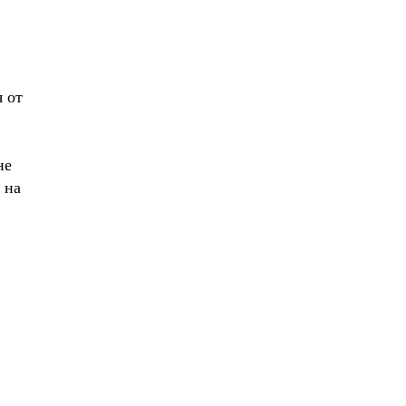
я от
не
 на