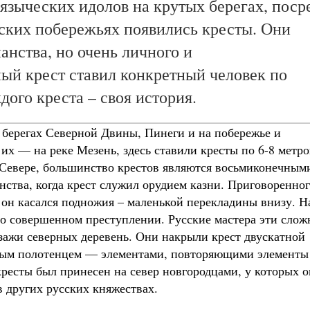
языческих идолов на крутых берегах, поср
рских побережьях появились кресты. Они
анства, но очень личного и
ный крест ставил конкретный человек по
ждого креста – своя история.
 берегах Северной Двины, Пинеги и на побережье и
 их — на реке Мезень, здесь ставили кресты по 6-8 метро
м Севере, большинство крестов являются восьмиконечным
нства, когда крест служил орудием казни. Приговоренно
 он касался подножия – маленькой перекладины внизу. Н
 о совершенном преступлении. Русские мастера эти сло
зажи северных деревень. Они накрыли крест двускатной
зным полотенцем — элементами, повторяющими элементы
ресты был принесен на север новгородцами, у которых о
в других русских княжествах.