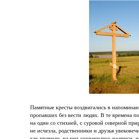
Памятные кресты воздвигались в напоминание
пропавших без вести людях. В те времена п
на один со стихией, с суровой северной при
не исчезла, родственники и друзья увекове
как правило, на них сохранились надписи, 